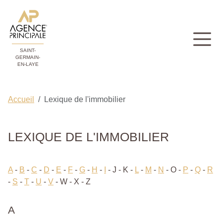
SAINT-
GERMAIN-
EN-LAYE
Accueil
Lexique de l'immobilier
LEXIQUE DE L'IMMOBILIER
A
-
B
-
C
-
D
-
E
-
F
-
G
-
H
-
I
-
J - K
-
L
-
M
-
N
-
O
-
P
-
Q
-
R
-
S
-
T
-
U
-
V
-
W - X - Z
A