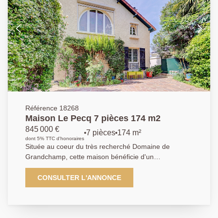
résidentiel. Profitez également d'une piscine et d'un
portail électrique pour plus de sécurité et de loisirs. La
localisation est idéale, proche de nombreux
établissements scolaires tels que le Collège André
Derain, le Groupe Scolaire Pascal, l'École élémentaire
Blaise Pascal, le Lycée agricole et horticole de Saint-
Germain-en-Laye, et le Collège Les Grands Champs.
Vous trouverez également à proximité plusieurs
restaurants, supermarchés, un centre de fitness et un
bureau de poste. Cette maison est proposée par
l'AGENCE PRINCIPALE Saint-Germain-en-Laye. Ne
Référence 18268
manquez pas cette opportunité unique d'acquérir une
Maison Le Pecq 7 pièces 174 m2
maison familiale dans un environnement calme et
845 000 €
7 pièces
174 m²
bien desservi.
dont 5% TTC d'honoraires
Située au coeur du très recherché Domaine de
Grandchamp, cette maison bénéficie d'un
environnement résidentiel paisible et verdoyant, tout
en profitant de la proximité d'établissements scolaires
CONSULTER L'ANNONCE
de renom, tels que le Lycée International de Saint-
Germain-en-Laye ainsi que The British School. Ce
cadre privilégié séduit une clientèle familiale et