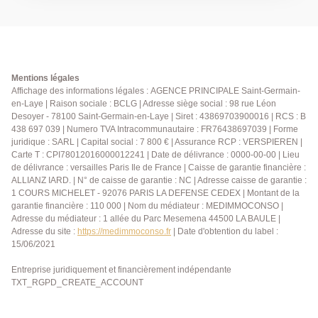
internationale en quête de qualité de vie. L'Agence
Principale vous invite à découvrir cette charmante
maison de style Art Déco des années 1930, édifiée
sur une parcelle de 606 m². Nichée dans un domaine
privé avec parc paysager, elle offre un environnement
calme, sécurisé grâce à la présence d'un gardien, et
Mentions légales
particulièrement agréable à vivre. La maison s'ouvre
Affichage des informations légales : AGENCE PRINCIPALE Saint-Germain-
en-Laye | Raison sociale : BCLG | Adresse siège social : 98 rue Léon
sur une entrée avec placards, un WC indépendant
Desoyer - 78100 Saint-Germain-en-Laye | Siret : 43869703900016 | RCS : B
avec espace de rangement, une cuisine spacieuse,
438 697 039 | Numero TVA Intracommunautaire : FR76438697039 | Forme
une salle à manger ainsi qu'un lumineux double
juridique : SARL | Capital social : 7 800 € | Assurance RCP : VERSPIEREN |
séjour prolongé par un balcon terrasse. À l'étage, un
Carte T : CPI78012016000012241 | Date de délivrance : 0000-00-00 | Lieu
palier dessert trois chambres, dont une belle suite
de délivrance : versailles Paris Ile de France | Caisse de garantie financière :
parentale avec placards et salle de bains privative,
ALLIANZ IARD. | N° de caisse de garantie : NC | Adresse caisse de garantie :
1 COURS MICHELET - 92076 PARIS LA DEFENSE CEDEX | Montant de la
ainsi qu'un WC indépendant. Le rez-de-jardin propose
garantie financière : 110 000 | Nom du médiateur : MEDIMMOCONSO |
une chambre supplémentaire, une salle d'eau, un
Adresse du médiateur : 1 allée du Parc Mesemena 44500 LA BAULE |
WC, un bureau ou salon TV avec cheminée ouvrant
Adresse du site :
https://medimmoconso.fr
| Date d'obtention du label :
directement sur la terrasse, une buanderie/chaufferie
15/06/2021
ainsi qu'un atelier, idéal pour les amateurs de
bricolage. Une maison familiale pleine de charme,
Entreprise juridiquement et financièrement indépendante
TXT_RGPD_CREATE_ACCOUNT
offrant de beaux volumes et un cadre de vie privilégié.
Pour organiser une visite, contactez l'Agence
Principale au 01 39 04 09 09.