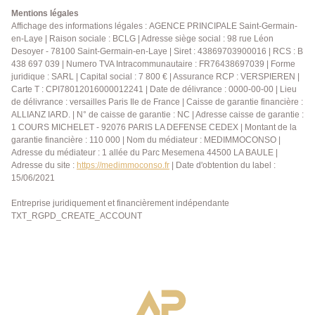
Mentions légales
Affichage des informations légales : AGENCE PRINCIPALE Saint-Germain-
en-Laye | Raison sociale : BCLG | Adresse siège social : 98 rue Léon
Desoyer - 78100 Saint-Germain-en-Laye | Siret : 43869703900016 | RCS : B
438 697 039 | Numero TVA Intracommunautaire : FR76438697039 | Forme
juridique : SARL | Capital social : 7 800 € | Assurance RCP : VERSPIEREN |
Carte T : CPI78012016000012241 | Date de délivrance : 0000-00-00 | Lieu
de délivrance : versailles Paris Ile de France | Caisse de garantie financière :
ALLIANZ IARD. | N° de caisse de garantie : NC | Adresse caisse de garantie :
1 COURS MICHELET - 92076 PARIS LA DEFENSE CEDEX | Montant de la
garantie financière : 110 000 | Nom du médiateur : MEDIMMOCONSO |
Adresse du médiateur : 1 allée du Parc Mesemena 44500 LA BAULE |
Adresse du site :
https://medimmoconso.fr
| Date d'obtention du label :
15/06/2021
Entreprise juridiquement et financièrement indépendante
TXT_RGPD_CREATE_ACCOUNT