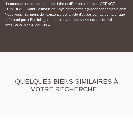
données vous concernant et les faire rectifier en contactant AGENCE
PRINCIPALE Saint-Germain-en-Laye saintgermain@agenceprincipale.com.
Nous vous informons de l'existence de la liste d'opposition au démarchage
téléphonique « Bloctel », sur laquelle vous pouvez vous inscrire ici :
https://www.bloctel.gouv.fr/ »
QUELQUES BIENS SIMILAIRES À
VOTRE RECHERCHE...