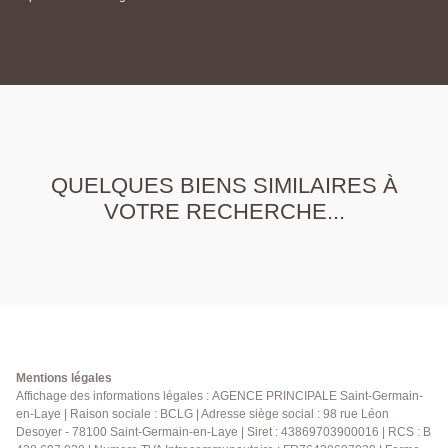
QUELQUES BIENS SIMILAIRES À
VOTRE RECHERCHE...
Mentions légales
Affichage des informations légales : AGENCE PRINCIPALE Saint-Germain-
en-Laye | Raison sociale : BCLG | Adresse siège social : 98 rue Léon
Desoyer - 78100 Saint-Germain-en-Laye | Siret : 43869703900016 | RCS : B