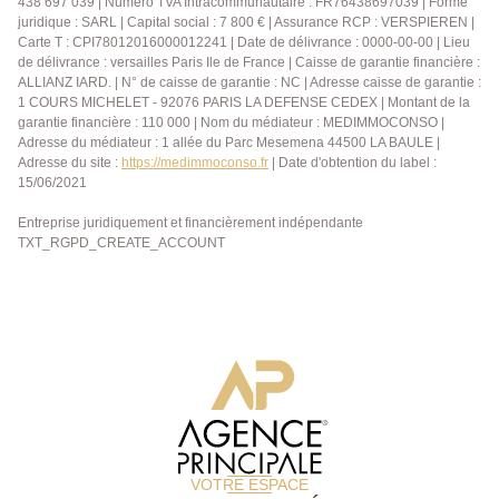
438 697 039 | Numero TVA Intracommunautaire : FR76438697039 | Forme
juridique : SARL | Capital social : 7 800 € | Assurance RCP : VERSPIEREN |
Carte T : CPI78012016000012241 | Date de délivrance : 0000-00-00 | Lieu
de délivrance : versailles Paris Ile de France | Caisse de garantie financière :
ALLIANZ IARD. | N° de caisse de garantie : NC | Adresse caisse de garantie :
1 COURS MICHELET - 92076 PARIS LA DEFENSE CEDEX | Montant de la
garantie financière : 110 000 | Nom du médiateur : MEDIMMOCONSO |
Adresse du médiateur : 1 allée du Parc Mesemena 44500 LA BAULE |
Adresse du site :
https://medimmoconso.fr
| Date d'obtention du label :
15/06/2021
Entreprise juridiquement et financièrement indépendante
TXT_RGPD_CREATE_ACCOUNT
VOTRE ESPACE