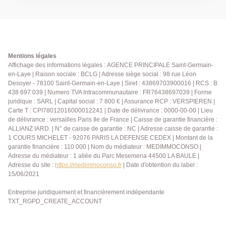
maison. Elle vous offre une entrée donnant sur séjour
cathédrale bénéficiant de sa cheminée insert et de
son accès à sa terrasse au calme et exposé Sud,
salle à manger, cuisine spacieuse avec espace repas,
dégagement, chambre parentale avec sa salle de
douche et placards, Wc indépendant. A l'étage le
Mentions légales
palier dessert 2 chambres spacieuses dont 1 avec
Affichage des informations légales : AGENCE PRINCIPALE Saint-Germain-
en-Laye | Raison sociale : BCLG | Adresse siège social : 98 rue Léon
rangement, bureau sur mezzanine, salle de bains, Wc
Desoyer - 78100 Saint-Germain-en-Laye | Siret : 43869703900016 | RCS : B
et un dressing. Au sous-sol, pièce palière avec
438 697 039 | Numero TVA Intracommunautaire : FR76438697039 | Forme
rangement sous escalier, garage, cave à vin, laverie
juridique : SARL | Capital social : 7 800 € | Assurance RCP : VERSPIEREN |
et atelier bricolage. Contactez nous au 01.39.04.09.09
Carte T : CPI78012016000012241 | Date de délivrance : 0000-00-00 | Lieu
de délivrance : versailles Paris Ile de France | Caisse de garantie financière :
ALLIANZ IARD. | N° de caisse de garantie : NC | Adresse caisse de garantie :
1 COURS MICHELET - 92076 PARIS LA DEFENSE CEDEX | Montant de la
garantie financière : 110 000 | Nom du médiateur : MEDIMMOCONSO |
Adresse du médiateur : 1 allée du Parc Mesemena 44500 LA BAULE |
Adresse du site :
https://medimmoconso.fr
| Date d'obtention du label :
15/06/2021
Entreprise juridiquement et financièrement indépendante
TXT_RGPD_CREATE_ACCOUNT