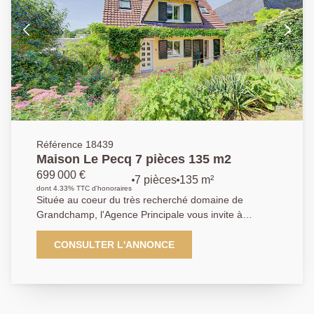
moderniser cette belle maison et de prévoir une
décoration en harmonie totale avec vos envies.
Référence 18439
Maison Le Pecq 7 pièces 135 m2
699 000 €
7 pièces
135 m²
dont 4.33% TTC d'honoraires
Située au coeur du très recherché domaine de
Grandchamp, l'Agence Principale vous invite à
découvrir cette charmante maison familiale de 1972,
ayant bénéficiée d'une isolation extérieure d'environ
CONSULTER L'ANNONCE
10ans ainsi qu'une réfection complète de la toiture. À
proximité immédiate de l'école Saint Dominique, des
transports et des commerces, cette maison offre un
cadre de vie pratique et privilégié. Édifiée sur un