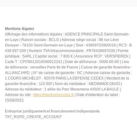
terrain de 401 m², elle développe environ 135 m²
habitables, auxquels s'ajoutent près de 40 m² de
combles aménagés en espace de jeux ou stockage et
bureau. Le rez-de-chaussée se compose d'une
entrée accueillante, d'un lumineux salon/salle à
Mentions légales
manger, d'une cuisine spacieuse, d'un WC
Affichage des informations légales : AGENCE PRINCIPALE Saint-Germain-
en-Laye | Raison sociale : BCLG | Adresse siège social : 98 rue Léon
indépendant ainsi que d'une pièce pouvant faire office
Desoyer - 78100 Saint-Germain-en-Laye | Siret : 43869703900016 | RCS : B
de bureau ou de chambre selon vos besoins. À
438 697 039 | Numero TVA Intracommunautaire : FR76438697039 | Forme
l'étage, le palier dessert trois belles chambres pour
juridique : SARL | Capital social : 7 800 € | Assurance RCP : VERSPIEREN |
enfants ainsi qu'une confortable suite parentale avec
Carte T : CPI78012016000012241 | Date de délivrance : 0000-00-00 | Lieu
salle de bains, salle d'eau et WC privatifs. Un accès
de délivrance : versailles Paris Ile de France | Caisse de garantie financière :
aux combles aménagés permet de profiter de deux
ALLIANZ IARD. | N° de caisse de garantie : NC | Adresse caisse de garantie :
1 COURS MICHELET - 92076 PARIS LA DEFENSE CEDEX | Montant de la
pièces supplémentaires idéales pour une salle de
garantie financière : 110 000 | Nom du médiateur : MEDIMMOCONSO |
jeux, un espace télétravail ou du rangement. Le sous-
Adresse du médiateur : 1 allée du Parc Mesemena 44500 LA BAULE |
sol complète parfaitement ce bien avec une
Adresse du site :
https://medimmoconso.fr
| Date d'obtention du label :
buanderie/chaufferie, une chambre d'appoint, deux
15/06/2021
garages ainsi qu'un atelier dédié au bricolage ou au
stockage. Une maison idéale pour une famille en
Entreprise juridiquement et financièrement indépendante
TXT_RGPD_CREATE_ACCOUNT
quête d'espace, de confort et d'un environnement
privilégié.