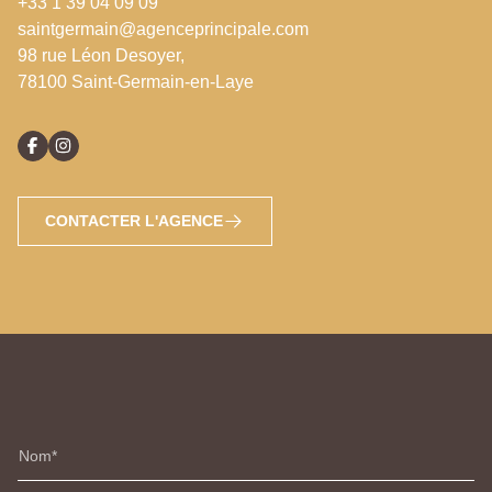
+33 1 39 04 09 09
saintgermain@agenceprincipale.com
98 rue Léon Desoyer,
78100 Saint-Germain-en-Laye
CONTACTER L'AGENCE
Nom