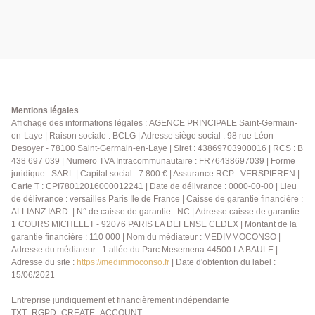
Mentions légales
Affichage des informations légales : AGENCE PRINCIPALE Saint-Germain-
en-Laye | Raison sociale : BCLG | Adresse siège social : 98 rue Léon
Desoyer - 78100 Saint-Germain-en-Laye | Siret : 43869703900016 | RCS : B
438 697 039 | Numero TVA Intracommunautaire : FR76438697039 | Forme
juridique : SARL | Capital social : 7 800 € | Assurance RCP : VERSPIEREN |
Carte T : CPI78012016000012241 | Date de délivrance : 0000-00-00 | Lieu
de délivrance : versailles Paris Ile de France | Caisse de garantie financière :
ALLIANZ IARD. | N° de caisse de garantie : NC | Adresse caisse de garantie :
1 COURS MICHELET - 92076 PARIS LA DEFENSE CEDEX | Montant de la
garantie financière : 110 000 | Nom du médiateur : MEDIMMOCONSO |
Adresse du médiateur : 1 allée du Parc Mesemena 44500 LA BAULE |
Adresse du site :
https://medimmoconso.fr
| Date d'obtention du label :
15/06/2021
Entreprise juridiquement et financièrement indépendante
TXT_RGPD_CREATE_ACCOUNT