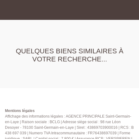
QUELQUES BIENS SIMILAIRES À
VOTRE RECHERCHE...
Mentions légales
Affichage des informations légales : AGENCE PRINCIPALE Saint-Germain-
en-Laye | Raison sociale : BCLG | Adresse siège social : 98 rue Léon
Desoyer - 78100 Saint-Germain-en-Laye | Siret : 43869703900016 | RCS : B
438 697 039 | Numero TVA Intracommunautaire : FR76438697039 | Forme
juridique : SARL | Capital social : 7 800 € | Assurance RCP : VERSPIEREN |