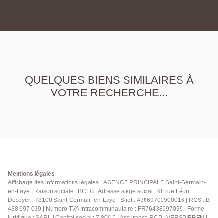
QUELQUES BIENS SIMILAIRES À
VOTRE RECHERCHE...
Mentions légales
Affichage des informations légales : AGENCE PRINCIPALE Saint-Germain-
en-Laye | Raison sociale : BCLG | Adresse siège social : 98 rue Léon
Desoyer - 78100 Saint-Germain-en-Laye | Siret : 43869703900016 | RCS : B
438 697 039 | Numero TVA Intracommunautaire : FR76438697039 | Forme
juridique : SARL | Capital social : 7 800 € | Assurance RCP : VERSPIEREN |