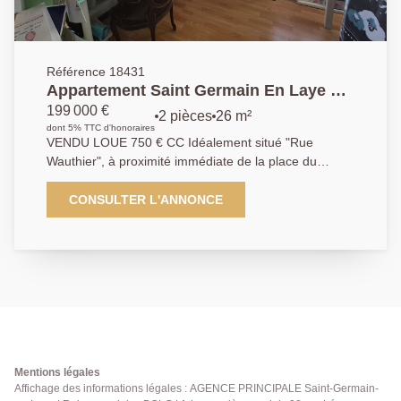
Référence 18431
Appartement Saint Germain En Laye 2
pièces26.44 m2
199 000 €
2 pièces
26 m²
dont 5% TTC d'honoraires
VENDU LOUE 750 € CC Idéalement situé "Rue
Wauthier", à proximité immédiate de la place du
Marché de Saint Germain en Laye, des commerces
ainsi que du RER A, l'Agence Principale vous propose
CONSULTER L'ANNONCE
de venir visiter cet appartement en étage d'une petite
copropriété. Il se compose d'une entrée donnant sur
salon/cuisine, salle de bains + WC et sa chambre.
Contactez nous au 01.39.04.09.09
Mentions légales
Affichage des informations légales : AGENCE PRINCIPALE Saint-Germain-