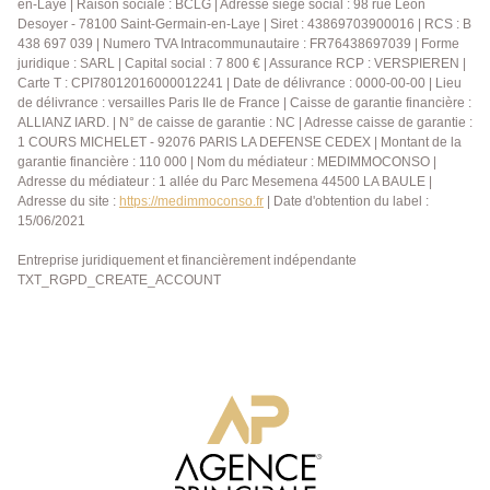
en-Laye | Raison sociale : BCLG | Adresse siège social : 98 rue Léon
Desoyer - 78100 Saint-Germain-en-Laye | Siret : 43869703900016 | RCS : B
438 697 039 | Numero TVA Intracommunautaire : FR76438697039 | Forme
juridique : SARL | Capital social : 7 800 € | Assurance RCP : VERSPIEREN |
Carte T : CPI78012016000012241 | Date de délivrance : 0000-00-00 | Lieu
de délivrance : versailles Paris Ile de France | Caisse de garantie financière :
ALLIANZ IARD. | N° de caisse de garantie : NC | Adresse caisse de garantie :
1 COURS MICHELET - 92076 PARIS LA DEFENSE CEDEX | Montant de la
garantie financière : 110 000 | Nom du médiateur : MEDIMMOCONSO |
Adresse du médiateur : 1 allée du Parc Mesemena 44500 LA BAULE |
Adresse du site :
https://medimmoconso.fr
| Date d'obtention du label :
15/06/2021
Entreprise juridiquement et financièrement indépendante
TXT_RGPD_CREATE_ACCOUNT