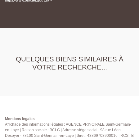
https://www.bloctel.gouv.fr/ »
QUELQUES BIENS SIMILAIRES À
VOTRE RECHERCHE...
Mentions légales
Affichage des informations légales : AGENCE PRINCIPALE Saint-Germain-
en-Laye | Raison sociale : BCLG | Adresse siège social : 98 rue Léon
Desoyer - 78100 Saint-Germain-en-Laye | Siret : 43869703900016 | RCS : B