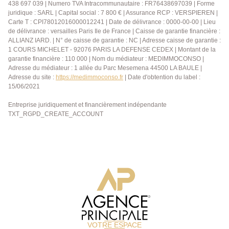
438 697 039 | Numero TVA Intracommunautaire : FR76438697039 | Forme
juridique : SARL | Capital social : 7 800 € | Assurance RCP : VERSPIEREN |
Carte T : CPI78012016000012241 | Date de délivrance : 0000-00-00 | Lieu
de délivrance : versailles Paris Ile de France | Caisse de garantie financière :
ALLIANZ IARD. | N° de caisse de garantie : NC | Adresse caisse de garantie :
1 COURS MICHELET - 92076 PARIS LA DEFENSE CEDEX | Montant de la
garantie financière : 110 000 | Nom du médiateur : MEDIMMOCONSO |
Adresse du médiateur : 1 allée du Parc Mesemena 44500 LA BAULE |
Adresse du site :
https://medimmoconso.fr
| Date d'obtention du label :
15/06/2021
Entreprise juridiquement et financièrement indépendante
TXT_RGPD_CREATE_ACCOUNT
VOTRE ESPACE