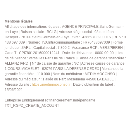
Mentions légales
Affichage des informations légales : AGENCE PRINCIPALE Saint-Germain-
en-Laye | Raison sociale : BCLG | Adresse siège social : 98 rue Léon
Desoyer - 78100 Saint-Germain-en-Laye | Siret : 43869703900016 | RCS : B
438 697 039 | Numero TVA Intracommunautaire : FR76438697039 | Forme
juridique : SARL | Capital social : 7 800 € | Assurance RCP : VERSPIEREN |
Carte T : CPI78012016000012241 | Date de délivrance : 0000-00-00 | Lieu
de délivrance : versailles Paris Ile de France | Caisse de garantie financière :
ALLIANZ IARD. | N° de caisse de garantie : NC | Adresse caisse de garantie :
1 COURS MICHELET - 92076 PARIS LA DEFENSE CEDEX | Montant de la
garantie financière : 110 000 | Nom du médiateur : MEDIMMOCONSO |
Adresse du médiateur : 1 allée du Parc Mesemena 44500 LA BAULE |
Adresse du site :
https://medimmoconso.fr
| Date d'obtention du label :
15/06/2021
Entreprise juridiquement et financièrement indépendante
TXT_RGPD_CREATE_ACCOUNT