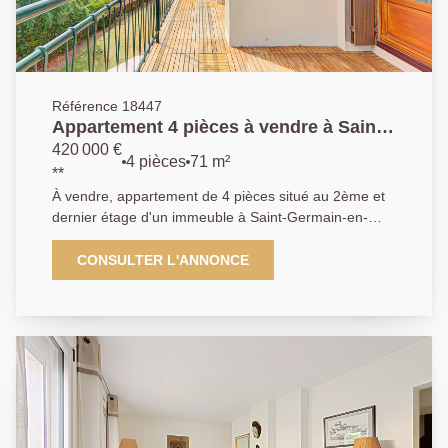
Référence 18447
Appartement 4 pièces à vendre à Saint-
Germain-en-Laye
420 000 €
4 pièces
71 m²
**
À vendre, appartement de 4 pièces situé au 2ème et
dernier étage d'un immeuble à Saint-Germain-en-
Laye. Ce bien comprend ; Une entrée une cuisine
séparée , un salon séjour donnant sur un balcon
CONSULTER L'ANNONCE
spacieux, 2 chambres, (possibilité de troisième
chambre) , Une salle de Bains, WC indépendant. Une
Cave et un place de parking complètent ce bien
offrant un cadre de vie agréable et fonctionnel. Ne
manquez pas cette opportunité d'acquérir un
appartement confortable dans un quartier dynamique
et bien desservi.