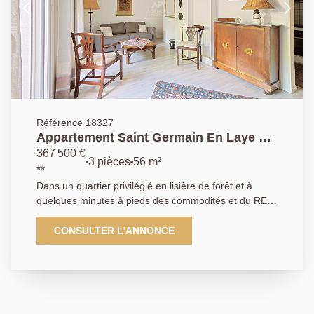
Référence 18327
Appartement Saint Germain En Laye 3
pièce(s)
367 500 €
3 pièces
56 m²
**
Dans un quartier privilégié en lisière de forêt et à
quelques minutes à pieds des commodités et du RER,
l'agence Principale vous présente en exclusivité Un
appartement de 3 pièces comprenant; Une entrée,
CONSULTER L'ANNONCE
Une salle à manger, Un salon séjour qui donne sur
une terrasse , Une chambre, une cuisine équipée et
aménagée , Un WC et une salle d'eau. Deux places
de parking en sous-sol ainsi qu'une cave, complète se
bien rare sur le marché. A venir visiter sans attendre!!!