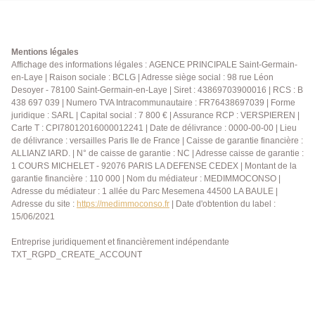
Mentions légales
Affichage des informations légales : AGENCE PRINCIPALE Saint-Germain-
en-Laye | Raison sociale : BCLG | Adresse siège social : 98 rue Léon
Desoyer - 78100 Saint-Germain-en-Laye | Siret : 43869703900016 | RCS : B
438 697 039 | Numero TVA Intracommunautaire : FR76438697039 | Forme
juridique : SARL | Capital social : 7 800 € | Assurance RCP : VERSPIEREN |
Carte T : CPI78012016000012241 | Date de délivrance : 0000-00-00 | Lieu
de délivrance : versailles Paris Ile de France | Caisse de garantie financière :
ALLIANZ IARD. | N° de caisse de garantie : NC | Adresse caisse de garantie :
1 COURS MICHELET - 92076 PARIS LA DEFENSE CEDEX | Montant de la
garantie financière : 110 000 | Nom du médiateur : MEDIMMOCONSO |
Adresse du médiateur : 1 allée du Parc Mesemena 44500 LA BAULE |
Adresse du site :
https://medimmoconso.fr
| Date d'obtention du label :
15/06/2021
Entreprise juridiquement et financièrement indépendante
TXT_RGPD_CREATE_ACCOUNT