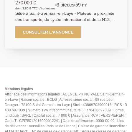
pour une résidence principale ou un investissement
pièces 59.23 m2 Refait à neuf
270 000 €
3 pièces
59 m²
patrimonial, ce bien représente une belle opportunité
dont 3.85% TTC d'honoraires
dans un secteur apprécié pour son environnement et
Situé à Saint-Germain-en-Laye - Plateau, à proximité
sa qualité de vie. Prix : 320 000 € Pour tout
des transports, du Lycée International et de la N13,
renseignement complémentaire ou pour organiser
l'Agence Principale vous propose cet appartement de
une visite, contactez dès aujourd'hui l'Agence
3 pièces en parfaite état, au 5ème étage avec
CONSULTER L'ANNONCE
Principale Saint-Germain-en-Laye.
ascenseur. Il se compose d'une entrée, d'un séjour
lumineux exposé Est avec balcon, d'une cuisine
indépendante entièrement aménagée et équipée, de
deux chambres, d'une salle de bains ainsi que de WC
séparés. Une cave complète ce bien. Agence
Principale : 01 39 04 09 09
Mentions légales
Affichage des informations légales : AGENCE PRINCIPALE Saint-Germain-
en-Laye | Raison sociale : BCLG | Adresse siège social : 98 rue Léon
Desoyer - 78100 Saint-Germain-en-Laye | Siret : 43869703900016 | RCS : B
438 697 039 | Numero TVA Intracommunautaire : FR76438697039 | Forme
juridique : SARL | Capital social : 7 800 € | Assurance RCP : VERSPIEREN |
Carte T : CPI78012016000012241 | Date de délivrance : 0000-00-00 | Lieu
de délivrance : versailles Paris Ile de France | Caisse de garantie financière :
ALLIANZ IARD. | N° de caisse de garantie : NC | Adresse caisse de garantie :