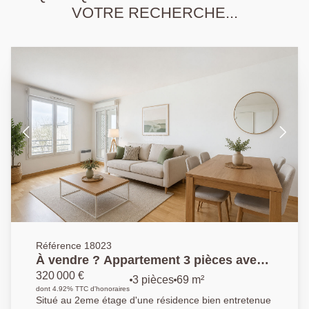
VOTRE RECHERCHE...
Référence 18023
À vendre ? Appartement 3 pièces avec
balcons et parking ? Quartier des
320 000 €
3 pièces
69 m²
Coteaux du Bel-Air
dont 4.92% TTC d'honoraires
Situé au 2eme étage d'une résidence bien entretenue