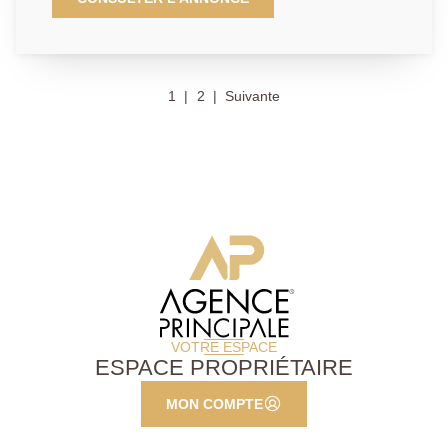
de venir visiter cet appartement en étage d'une petite
copropriété. Il se compose d'une entrée donnant sur
salon/cuisine, salle de bains + WC et sa chambre.
Contactez nous au 01.39.04.09.09
1
2
Suivante
VOTRE ESPACE
ESPACE PROPRIÉTAIRE
MON COMPTE