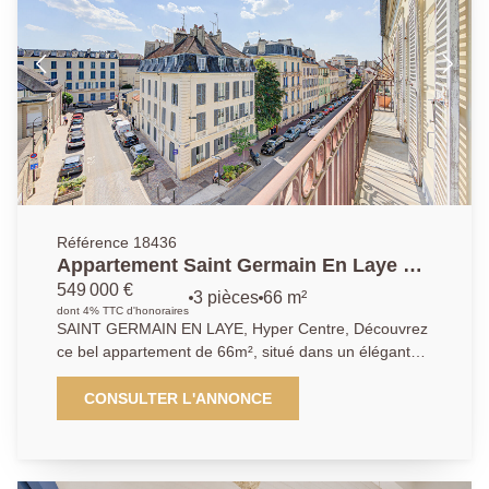
Référence 18436
Appartement Saint Germain En Laye 3
pièces 66.44 m2
549 000 €
3 pièces
66 m²
dont 4% TTC d'honoraires
SAINT GERMAIN EN LAYE, Hyper Centre, Découvrez
ce bel appartement de 66m², situé dans un élégant
immeuble de 1900, au sein d'une petite copropriété
pleine de charme. Vous serez séduit par ses beaux
CONSULTER L'ANNONCE
volumes, ses hauteurs sous plafond, son cachet de
l'ancien et son agencement familial avec 2 chambres,
de son côté traversant et de sa vue dégagée, Situé à