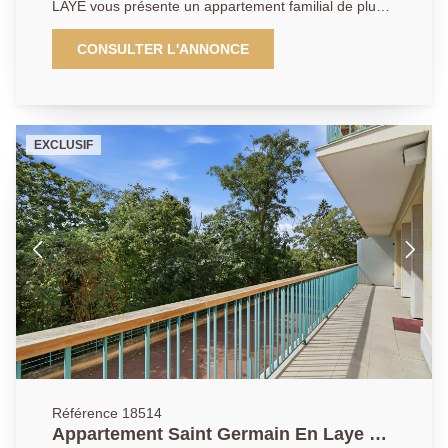
LAYE vous présente un appartement familial de plus
de 90 m2 offrant 4 chambres. Situé à 5 minutes du
lycée international et de l'établissement scolaire des
CONSULTER L'ANNONCE
Hauts Grillets vous disposez des commerces et du
Tram à quelques pas. Situé au 6ème et dernier étage,
il profite d'une vue dégagée, traversant sa luminosité
est exceptionnelle. Le bon état de la copropriété vous
EXCLUSIF
permet d'installer votre famille à Saint Germain en
laye en toute sérénité. Cave et parking en sous sol.
Référence 18514
Appartement Saint Germain En Laye 5