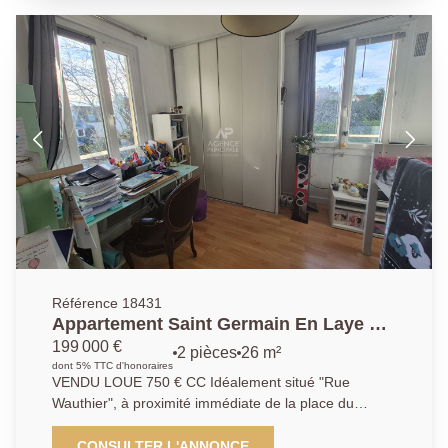
chambres, d'une salle de bains ainsi que de WC
indépendants. Une cave et une place de parking en
sous-sol complètent ce bien. AP : 01.39.04.09.09
Référence 18431
Appartement Saint Germain En Laye 2
pièces26.44 m2
199 000 €
2 pièces
26 m²
dont 5% TTC d'honoraires
VENDU LOUE 750 € CC Idéalement situé "Rue
Wauthier", à proximité immédiate de la place du
Marché de Saint Germain en Laye, des commerces
ainsi que du RER A, l'Agence Principale vous propose
CONSULTER L'ANNONCE