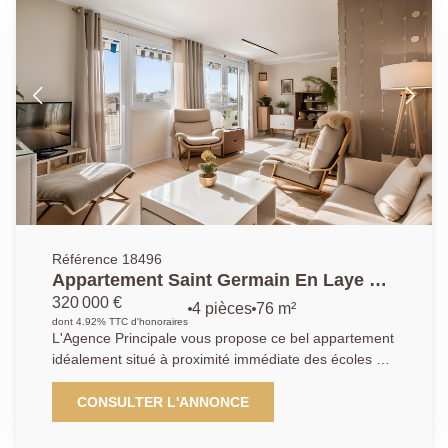
desservant un dressing, une salle de douche avec
WC et une chambre. Vous profiterez également d'un
jardin privatif. Une place de parking en sous-sol et
une cave complètent ce bien.
Référence 18496
Appartement Saint Germain En Laye 4
pièces 75 m2
320 000 €
4 pièces
76 m²
dont 4.92% TTC d'honoraires
L'Agence Principale vous propose ce bel appartement
idéalement situé à proximité immédiate des écoles et
des commerces, et à seulement 7 minutes à pied du
T13. Au dernier étage d'une copropriété bien
CONSULTER L'ANNONCE
entretenue, découvrez cet appartement traversant de
4 pièces, en très bon état. Il se compose d'une