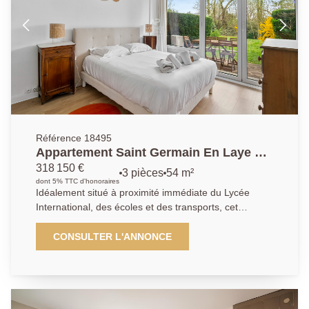
Référence 18495
Appartement Saint Germain En Laye 3
pièces 54.66 m2
318 150 €
3 pièces
54 m²
dont 5% TTC d'honoraires
Idéalement situé à proximité immédiate du Lycée
International, des écoles et des transports, cet
appartement séduit par sa distribution optimisée, son
excellent état et sa rénovation complète. Très
CONSULTER L'ANNONCE
lumineux, il bénéficie d'une agréable exposition sud-
est. Au sein d'une résidence de standing, en rez-de-
chaussée, il se compose d'une entrée, d'un bureau,
d'un séjour avec cuisine ouverte, entièrement
aménagée et équipée, ainsi que d'un couloir