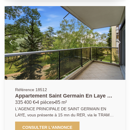
vous profiterez du tram 13 vous permettant d'accéder
au RER en 10 minutes. Une place de parking en sous
sol complète ce bien. Produit rare .
Référence 18512
Appartement Saint Germain En Laye 4
pièce(s)
335 400 €
4 pièces
85 m²
L'AGENCE PRINCIPALE DE SAINT GERMAIN EN
LAYE, vous présente à 15 mn du RER, via le TRAM
13, un appartement de 4 pièces, 3 chambres de 85
m2. Situé dans une résidence familiale, il dispose d'un
CONSULTER L'ANNONCE