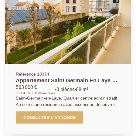
appartement confortable dans un quartier dynamique
et bien desservi.
Référence 18374
Appartement Saint Germain En Laye 3
pièce(s) 68.02 m2
563 000 €
3 pièces
68 m²
dont 3.3% TTC d'honoraires
Saint-Germain-en-Laye, Quartier centre administratif
Au sein d'une résidence avec ascenseur, découvrez
ce bel appartement 4 pièces offrant des volumes
agréables et une distribution fonctionnelle. Il se
CONSULTER L'ANNONCE
compose d'une entrée, d'un séjour lumineux ouvrant
sur un balcon, d'une cuisine séparée, de deux