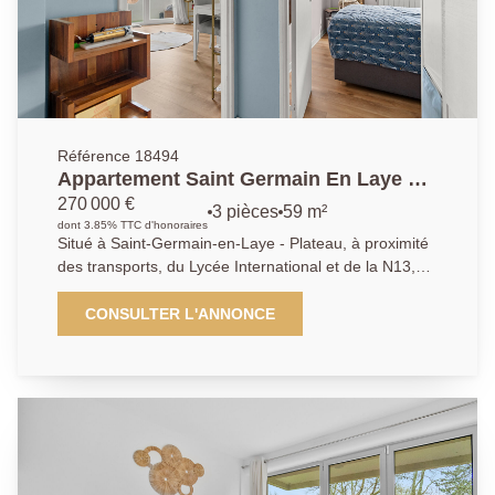
Référence 18494
Appartement Saint Germain En Laye 3
pièces 59.23 m2 Refait à neuf
270 000 €
3 pièces
59 m²
dont 3.85% TTC d'honoraires
Situé à Saint-Germain-en-Laye - Plateau, à proximité
des transports, du Lycée International et de la N13,
l'Agence Principale vous propose cet appartement de
3 pièces en parfaite état, au 5ème étage avec
CONSULTER L'ANNONCE
ascenseur. Il se compose d'une entrée, d'un séjour
lumineux exposé Est avec balcon, d'une cuisine
indépendante entièrement aménagée et équipée, de
deux chambres, d'une salle de bains ainsi que de WC
séparés. Une cave complète ce bien. Agence
Principale : 01 39 04 09 09