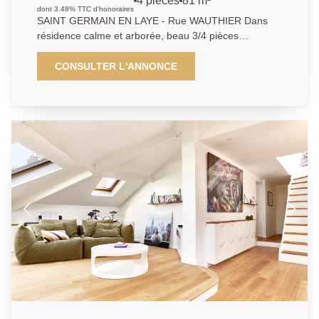
4 pièces
81 m²
dont 3.48% TTC d'honoraires
SAINT GERMAIN EN LAYE - Rue WAUTHIER Dans
résidence calme et arborée, beau 3/4 pièces
idéalement situé à 10 minutes à pieds du RER A de
Saint Germain en Laye et à 5 min à pied du centre
CONSULTER L'ANNONCE
ville- L'appartement offre un beau Séjour double de
31m² donnant sur un balcon - Cuisine - 2 Chambres
(poss 3) - Salle de bains - Wc - Cave - Parking
collectif dans la résidence. AP : 01.39.04.09.09