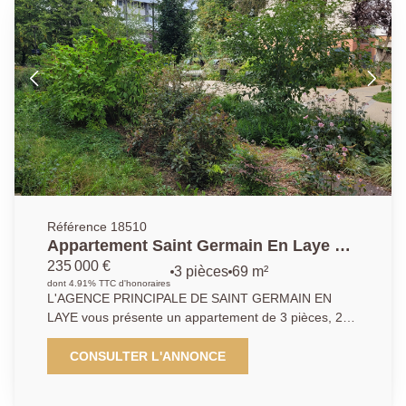
Référence 18510
Appartement Saint Germain En Laye 3
pièce(s) 70 m2
235 000 €
3 pièces
69 m²
dont 4.91% TTC d'honoraires
L'AGENCE PRINCIPALE DE SAINT GERMAIN EN
LAYE vous présente un appartement de 3 pièces, 2
chambres de près de 70 m2 situé au dernier étage
d'une résidence familiale ravalée cette année. Il
CONSULTER L'ANNONCE
dispose de beaux volumes avec un grand balcon . A
deux pas des commerces et du lycée international