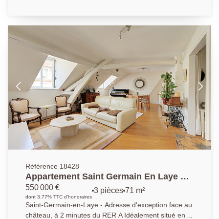
entrée, d'un vaste double séjour baigné de lumière
avec cuisine ouverte. L'espace nuit comprend 4
chambres,, deux salles de bains, répondant
parfaitement aux besoins d'une famille. deux caves
complètent ce bien. EXCLUSIVITÉ AP: 01 39 04 09
09.
Référence 18428
Appartement Saint Germain En Laye 3
pièce(s) 71.97 m2
550 000 €
3 pièces
71 m²
dont 3.77% TTC d'honoraires
Saint-Germain-en-Laye - Adresse d'exception face au
château, à 2 minutes du RER A Idéalement situé en