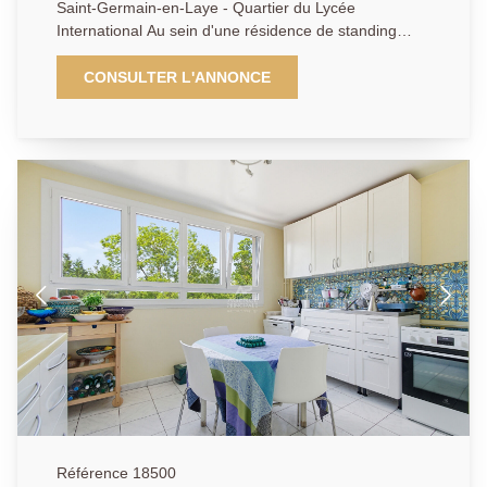
Saint-Germain-en-Laye - Quartier du Lycée
International Au sein d'une résidence de standing
recherchée, offrant gardien, piscine chauffée et de
magnifiques espaces verts, découvrez ce bel
CONSULTER L'ANNONCE
appartement traversant Est-Ouest, situé au dernier
étage avec ascenseur et bénéficiant d'une belle
luminosité tout au long de la journée. L'appartement
se compose d'une entrée, d'une cuisine
indépendante, d'une salle à manger et d'un vaste
double séjour ouvrant sur une agréable terrasse.
L'espace nuit comprend deux chambres (possibilité 3
chambres), dont une avec balcon, une salle de bains,
une salle d'eau avec WC, un dressing ainsi que des
toilettes indépendantes. Une cave et une place de
parking en sous-sol complètent ce bien. Vous serez
séduits par son environnement calme et verdoyant, sa
luminosité, sa vue dégagée ainsi que par la qualité
des prestations offertes par la résidence. Un bien rare
dans un secteur prisé, à proximité immédiate du
Lycée International, Sciences Po, du IXCAMPUS et
des transports. AP : 01.39.04.09.09
Référence 18500