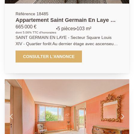
Référence 18485
Appartement Saint Germain En Laye 5
pièce(s) 103.08 m2
665 000 €
5 pièces
103 m²
dont 5.06% TTC d'honoraires
SAINT GERMAIN EN LAYE - Secteur Square Louis
XIV - Quartier forêt Au dernier étage avec ascenseur
bel appartement traversant offrant entrée - Séjour
double de 43m2 donnant sur balcon exposé sud -
CONSULTER L'ANNONCE
Cuisine avec cellier - 2 Chambres POSS 3 - Bureau -
Salle de bains - Salle d'eau - Cave - Parking en sous-
sol. RARE SUR LE SECTEUR AP : 01.39.04.09.09