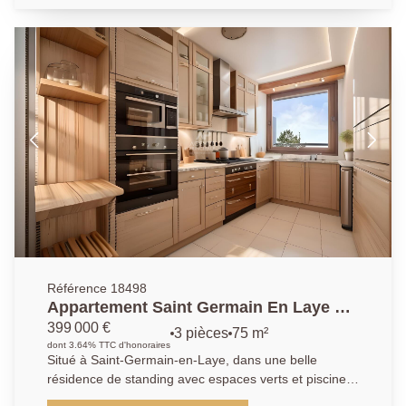
entrée, d'un double séjour lumineux ouvrant sur un
balcon exposé plein sud, d'une cuisine indépendante
entièrement aménagée et équipée, ainsi que d'un
couloir desservant des WC séparés, une salle de
bains, un dressing et deux chambres dont une avec
balcon (possibilité 3 chambres). Une cave et une
place de parking complètent ce bien. *Photos générée
par une IA AP : 01.39.04.09.09
Référence 18498
Appartement Saint Germain En Laye 3
pièces -75m²
399 000 €
3 pièces
75 m²
dont 3.64% TTC d'honoraires
Situé à Saint-Germain-en-Laye, dans une belle
résidence de standing avec espaces verts et piscine,
dans le quartier du Lycée International, cet