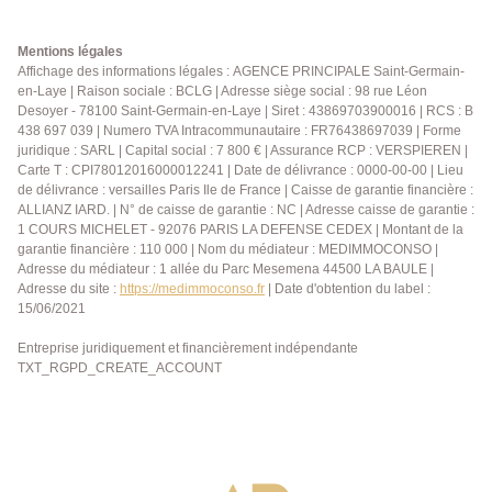
moderne et d'un WC indépendant. Calme et bien
agencé, cet appartement bénéficie d'un chauffage
électrique et de deux balcons, offrant des espaces
Mentions légales
extérieurs appréciables. Pour compléter ses
Affichage des informations légales : AGENCE PRINCIPALE Saint-Germain-
en-Laye | Raison sociale : BCLG | Adresse siège social : 98 rue Léon
prestations, une place de parking couverte en sous-
Desoyer - 78100 Saint-Germain-en-Laye | Siret : 43869703900016 | RCS : B
sol est incluse. Vous profiterez d'un emplacement
438 697 039 | Numero TVA Intracommunautaire : FR76438697039 | Forme
privilégié, à proximité immédiate des commerces
juridique : SARL | Capital social : 7 800 € | Assurance RCP : VERSPIEREN |
(supermarché, boulangerie, pharmacie,
Carte T : CPI78012016000012241 | Date de délivrance : 0000-00-00 | Lieu
restaurants...), des établissements scolaires de la
de délivrance : versailles Paris Ile de France | Caisse de garantie financière :
maternelle au lycée, d'une crèche, ainsi que de la
ALLIANZ IARD. | N° de caisse de garantie : NC | Adresse caisse de garantie :
1 COURS MICHELET - 92076 PARIS LA DEFENSE CEDEX | Montant de la
gare Saint-Germain-en-Laye ? Bel Air ? Fourqueux,
garantie financière : 110 000 | Nom du médiateur : MEDIMMOCONSO |
facilitant vos déplacements au quotidien. Que ce soit
Adresse du médiateur : 1 allée du Parc Mesemena 44500 LA BAULE |
pour une résidence principale ou un investissement
Adresse du site :
https://medimmoconso.fr
| Date d'obtention du label :
patrimonial, ce bien représente une belle opportunité
15/06/2021
dans un secteur apprécié pour son environnement et
sa qualité de vie. Prix : 320 000 € Pour tout
Entreprise juridiquement et financièrement indépendante
TXT_RGPD_CREATE_ACCOUNT
renseignement complémentaire ou pour organiser
une visite, contactez dès aujourd'hui l'Agence
Principale Saint-Germain-en-Laye.