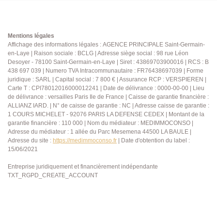
rénovation des parties communes et de sa fermeture.
Il se compose d'une entrée, salon, salle à manger,
cuisine indépendante, deux chambres spacieuses
avec placards, salle de bains + Wc, Cave et
Mentions légales
stationnement libre dans la résidence. A proximité,
Affichage des informations légales : AGENCE PRINCIPALE Saint-Germain-
en-Laye | Raison sociale : BCLG | Adresse siège social : 98 rue Léon
l'école Ampère, commerces, parc pour enfants et
Desoyer - 78100 Saint-Germain-en-Laye | Siret : 43869703900016 | RCS : B
facilité d'accès au lycée international. Contactez nous
438 697 039 | Numero TVA Intracommunautaire : FR76438697039 | Forme
pour effectuer une visite de ce bien au 01.39.04.09.09
juridique : SARL | Capital social : 7 800 € | Assurance RCP : VERSPIEREN |
Carte T : CPI78012016000012241 | Date de délivrance : 0000-00-00 | Lieu
de délivrance : versailles Paris Ile de France | Caisse de garantie financière :
ALLIANZ IARD. | N° de caisse de garantie : NC | Adresse caisse de garantie :
1 COURS MICHELET - 92076 PARIS LA DEFENSE CEDEX | Montant de la
garantie financière : 110 000 | Nom du médiateur : MEDIMMOCONSO |
Adresse du médiateur : 1 allée du Parc Mesemena 44500 LA BAULE |
Adresse du site :
https://medimmoconso.fr
| Date d'obtention du label :
15/06/2021
Entreprise juridiquement et financièrement indépendante
TXT_RGPD_CREATE_ACCOUNT