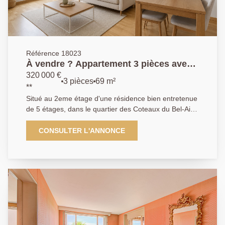
Référence 18023
À vendre ? Appartement 3 pièces avec
balcons et parking ? Quartier des
320 000 €
3 pièces
69 m²
Coteaux du Bel-Air
**
Situé au 2eme étage d'une résidence bien entretenue
de 5 étages, dans le quartier des Coteaux du Bel-Air,
découvrez ce bel appartement 3 pièces de 69,34 m²
(loi Carrez), offrant un cadre de vie agréable et
CONSULTER L'ANNONCE
fonctionnel. Vous serez séduit par son séjour
lumineux de 23,30 m², exposé sud-est, ouvrant sur un
grand balcon/terrasse, idéal pour profiter d'une belle
luminosité tout au long de la journée. La cuisine
aménagée dispose également d'un balcon. L'espace
nuit se compose de deux chambres, d'une salle d'eau
moderne et d'un WC indépendant. Calme et bien
agencé, cet appartement bénéficie d'un chauffage
électrique et de deux balcons, offrant des espaces