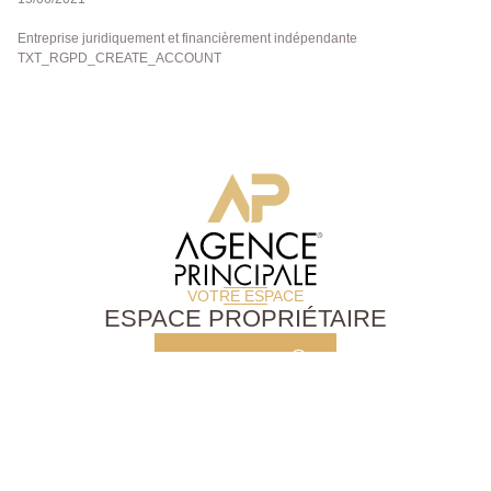
Entreprise juridiquement et financièrement indépendante
TXT_RGPD_CREATE_ACCOUNT
VOTRE ESPACE
ESPACE PROPRIÉTAIRE
MON COMPTE
© 2026 Agence Principale
Contactez-nous
Notre agence
Nos actualités
Mentions légales
Politique de confidentialité
menu_footer.cookies_policy
Plan du site
Site designé par