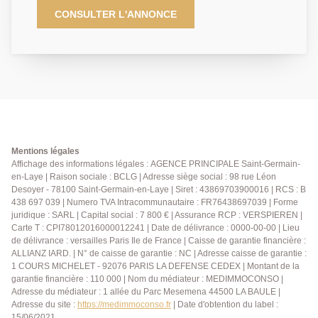
d'une résidence familiale ravalée cette année. Il
CONSULTER L'ANNONCE
dispose de beaux volumes avec un grand balcon . A
deux pas des commerces et du lycée international
vous profiterez du tram 13 vous permettant d'accéder
au RER en 10 minutes. Une place de parking en sous
sol complète ce bien. Produit rare .
Mentions légales
Affichage des informations légales : AGENCE PRINCIPALE Saint-Germain-
en-Laye | Raison sociale : BCLG | Adresse siège social : 98 rue Léon
Desoyer - 78100 Saint-Germain-en-Laye | Siret : 43869703900016 | RCS : B
438 697 039 | Numero TVA Intracommunautaire : FR76438697039 | Forme
juridique : SARL | Capital social : 7 800 € | Assurance RCP : VERSPIEREN |
Carte T : CPI78012016000012241 | Date de délivrance : 0000-00-00 | Lieu
de délivrance : versailles Paris Ile de France | Caisse de garantie financière :
ALLIANZ IARD. | N° de caisse de garantie : NC | Adresse caisse de garantie :
1 COURS MICHELET - 92076 PARIS LA DEFENSE CEDEX | Montant de la
garantie financière : 110 000 | Nom du médiateur : MEDIMMOCONSO |
Adresse du médiateur : 1 allée du Parc Mesemena 44500 LA BAULE |
Adresse du site :
https://medimmoconso.fr
| Date d'obtention du label :
15/06/2021