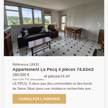
Référence 18432
Appartement Le Pecq 4 pièces 74.63m2
280 000 €
4 pièces
74 m²
dont 5.5% TTC d'honoraires
LE PECQ, À deux pas des commodités et des bords
de Seine Situé dans une résidence recherchée avec
ascenseur, gardien et espaces verts, découvrez ce
bel appartement traversant en étage, offrant une vue
CONSULTER L'ANNONCE
dégagée et lumineuse. Il se compose d'une entrée