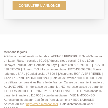
ascenseur, gardien et espaces verts, découvrez ce
bel appartement traversant en étage, offrant une vue
CONSULTER L'ANNONCE
dégagée et lumineuse. Il se compose d'une entrée
accueillante avec placards, d'un séjour lumineux
ouvrant sur un balcon exposé Sud, idéal pour profiter
des beaux jours, d'une cuisine indépendante avec
cellier. L'espace nuit, comprend trois chambres avec
rangements, une salle d'eau et WC séparé. Un
parking extérieur et une cave complètent ce bien. Un
cadre de vie agréable pour couple ou famille, entre
verdure et proximité immédiate des commerces et
Mentions légales
transports. Contactez nous au 01.39.04.09.09
Affichage des informations légales : AGENCE PRINCIPALE Saint-Germain-
en-Laye | Raison sociale : BCLG | Adresse siège social : 98 rue Léon
Desoyer - 78100 Saint-Germain-en-Laye | Siret : 43869703900016 | RCS : B
438 697 039 | Numero TVA Intracommunautaire : FR76438697039 | Forme
juridique : SARL | Capital social : 7 800 € | Assurance RCP : VERSPIEREN |
Carte T : CPI78012016000012241 | Date de délivrance : 0000-00-00 | Lieu
de délivrance : versailles Paris Ile de France | Caisse de garantie financière :
ALLIANZ IARD. | N° de caisse de garantie : NC | Adresse caisse de garantie :
1 COURS MICHELET - 92076 PARIS LA DEFENSE CEDEX | Montant de la
garantie financière : 110 000 | Nom du médiateur : MEDIMMOCONSO |
Adresse du médiateur : 1 allée du Parc Mesemena 44500 LA BAULE |
Adresse du site :
https://medimmoconso.fr
| Date d'obtention du label :