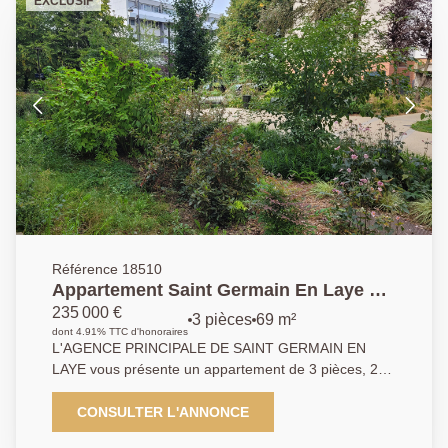
EXCLUSIF
Référence 18510
Appartement Saint Germain En Laye 3
pièce(s) 70 m2
235 000 €
3 pièces
69 m²
dont 4.91% TTC d'honoraires
L'AGENCE PRINCIPALE DE SAINT GERMAIN EN
LAYE vous présente un appartement de 3 pièces, 2
chambres de près de 70 m2 situé au dernier étage
d'une résidence familiale ravalée cette année. Il
CONSULTER L'ANNONCE
dispose de beaux volumes avec un grand balcon . A