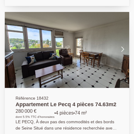
deux pas des commerces et du lycée international
vous profiterez du tram 13 vous permettant d'accéder
au RER en 10 minutes. Une place de parking en sous
sol complète ce bien. Produit rare .
Référence 18432
Appartement Le Pecq 4 pièces 74.63m2
280 000 €
4 pièces
74 m²
dont 5.5% TTC d'honoraires
LE PECQ, À deux pas des commodités et des bords
de Seine Situé dans une résidence recherchée avec