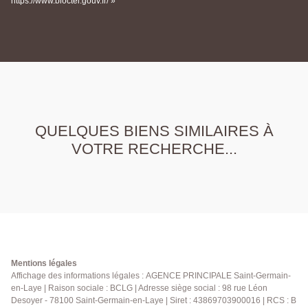
https://www.bloctel.gouv.fr/ »
QUELQUES BIENS SIMILAIRES À
VOTRE RECHERCHE...
Mentions légales
Affichage des informations légales : AGENCE PRINCIPALE Saint-Germain-
en-Laye | Raison sociale : BCLG | Adresse siège social : 98 rue Léon
Desoyer - 78100 Saint-Germain-en-Laye | Siret : 43869703900016 | RCS : B