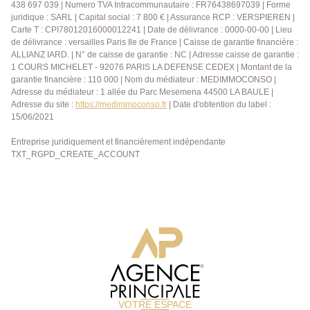
438 697 039 | Numero TVA Intracommunautaire : FR76438697039 | Forme
juridique : SARL | Capital social : 7 800 € | Assurance RCP : VERSPIEREN |
Carte T : CPI78012016000012241 | Date de délivrance : 0000-00-00 | Lieu
de délivrance : versailles Paris Ile de France | Caisse de garantie financière :
ALLIANZ IARD. | N° de caisse de garantie : NC | Adresse caisse de garantie :
1 COURS MICHELET - 92076 PARIS LA DEFENSE CEDEX | Montant de la
garantie financière : 110 000 | Nom du médiateur : MEDIMMOCONSO |
Adresse du médiateur : 1 allée du Parc Mesemena 44500 LA BAULE |
Adresse du site :
https://medimmoconso.fr
| Date d'obtention du label :
15/06/2021
Entreprise juridiquement et financièrement indépendante
TXT_RGPD_CREATE_ACCOUNT
VOTRE ESPACE