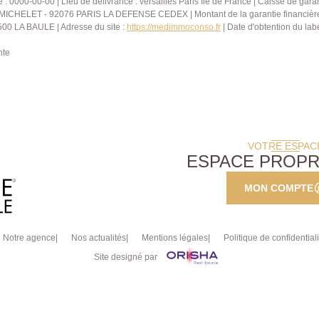
0000-00-00 | Lieu de délivrance : versailles Paris Ile de France | Caisse de garan
RS MICHELET - 92076 PARIS LA DEFENSE CEDEX | Montant de la garantie financi
00 LA BAULE | Adresse du site :
https://medimmoconso.fr
| Date d'obtention du lab
nte
VOTRE ESPAC
ESPACE PROPR
MON COMPTE
Notre agence
Nos actualités
Mentions légales
Politique de confidentiali
Site designé par