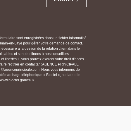
 formulaire sont enregistrées dans un fichier informatisé
in-en-Laye pour gérer votre demande de contact.
écessaire à la gestion de la relation client dans le
licables et sont destinées à nos conseillers
et libertés », vous pouvez exercer votre droit d'accès
 faire rectifier en contactant AGENCE PRINCIPALE
n@agenceprincipale.com. Nous vous informons de
au démarchage téléphonique « Bloctel », sur laquelle
/www.bloctel.gouv.fr/ »