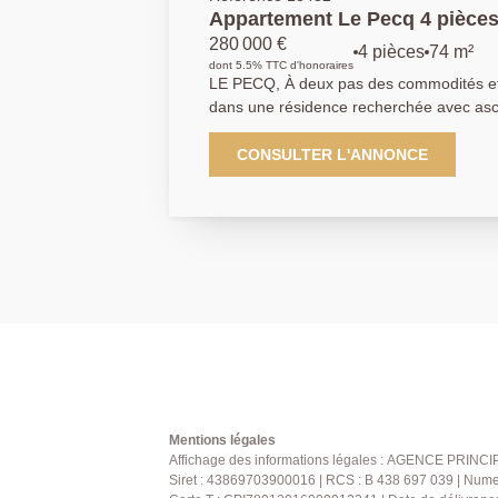
Appartement Le Pecq 4 pièce
280 000 €
4 pièces
74 m²
dont 5.5% TTC d'honoraires
LE PECQ, À deux pas des commodités et de
dans une résidence recherchée avec asc
verts, découvrez ce bel appartement trav
vue dégagée et lumineuse. Il se compose
CONSULTER L'ANNONCE
avec placards, d'un séjour lumineux ouv
Sud, idéal pour profiter des beaux jours
avec cellier. L'espace nuit, comprend tr
rangements, une salle d'eau et WC sépar
une cave complètent ce bien. Un cadre d
ou famille, entre verdure et proximité 
transports. Contactez nous au 01.39.0
Mentions légales
Affichage des informations légales : AGENCE PRINCIP
Siret : 43869703900016 | RCS : B 438 697 039 | Nume