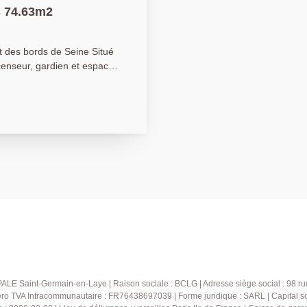
s 74.63m2
s bords de Seine Situé
enseur, gardien et espaces
ersant en étage, offrant une
 d'une entrée accueillante
rant sur un balcon exposé
, d'une cuisine indépendante
ois chambres avec
é. Un parking extérieur et
e vie agréable pour couple
immédiate des commerces et
4.09.09
ALE Saint-Germain-en-Laye | Raison sociale : BCLG | Adresse siège social : 98 r
ro TVA Intracommunautaire : FR76438697039 | Forme juridique : SARL | Capital s