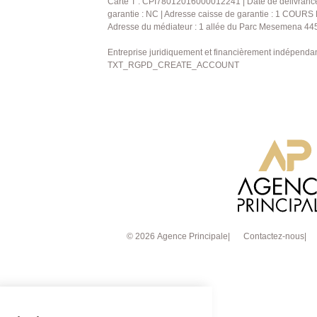
Carte T : CPI78012016000012241 | Date de délivrance : 
garantie : NC | Adresse caisse de garantie : 1 COU
Adresse du médiateur : 1 allée du Parc Mesemena 445
Entreprise juridiquement et financièrement indépenda
TXT_RGPD_CREATE_ACCOUNT
© 2026 Agence Principale
Contactez-nous