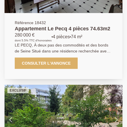
Référence 18432
Appartement Le Pecq 4 pièces 74.63m2
280 000 €
4 pièces
74 m²
dont 5.5% TTC d'honoraires
LE PECQ, À deux pas des commodités et des bords
de Seine Situé dans une résidence recherchée avec
ascenseur, gardien et espaces verts, découvrez ce
bel appartement traversant en étage, offrant une vue
CONSULTER L'ANNONCE
dégagée et lumineuse. Il se compose d'une entrée
accueillante avec placards, d'un séjour lumineux
ouvrant sur un balcon exposé Sud, idéal pour profiter
des beaux jours, d'une cuisine indépendante avec
EXCLUSIF
cellier. L'espace nuit, comprend trois chambres avec
rangements, une salle d'eau et WC séparé. Un
parking extérieur et une cave complètent ce bien. Un
cadre de vie agréable pour couple ou famille, entre
verdure et proximité immédiate des commerces et
transports. Contactez nous au 01.39.04.09.09