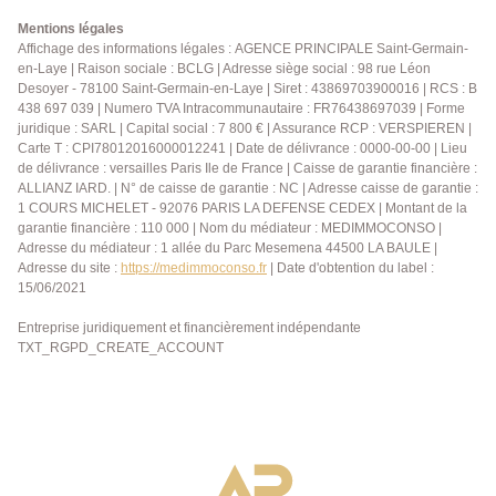
Mentions légales
Affichage des informations légales : AGENCE PRINCIPALE Saint-Germain-
en-Laye | Raison sociale : BCLG | Adresse siège social : 98 rue Léon
Desoyer - 78100 Saint-Germain-en-Laye | Siret : 43869703900016 | RCS : B
438 697 039 | Numero TVA Intracommunautaire : FR76438697039 | Forme
juridique : SARL | Capital social : 7 800 € | Assurance RCP : VERSPIEREN |
Carte T : CPI78012016000012241 | Date de délivrance : 0000-00-00 | Lieu
de délivrance : versailles Paris Ile de France | Caisse de garantie financière :
ALLIANZ IARD. | N° de caisse de garantie : NC | Adresse caisse de garantie :
1 COURS MICHELET - 92076 PARIS LA DEFENSE CEDEX | Montant de la
garantie financière : 110 000 | Nom du médiateur : MEDIMMOCONSO |
Adresse du médiateur : 1 allée du Parc Mesemena 44500 LA BAULE |
Adresse du site :
https://medimmoconso.fr
| Date d'obtention du label :
15/06/2021
Entreprise juridiquement et financièrement indépendante
TXT_RGPD_CREATE_ACCOUNT