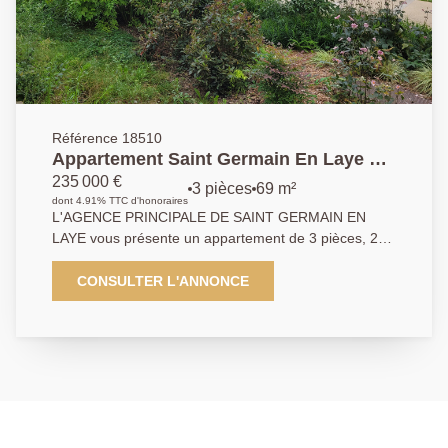
Référence 18510
Appartement Saint Germain En Laye 3
pièce(s) 70 m2
235 000 €
3 pièces
69 m²
dont 4.91% TTC d'honoraires
L'AGENCE PRINCIPALE DE SAINT GERMAIN EN
LAYE vous présente un appartement de 3 pièces, 2
chambres de près de 70 m2 situé au dernier étage
d'une résidence familiale ravalée cette année. Il
CONSULTER L'ANNONCE
dispose de beaux volumes avec un grand balcon . A
deux pas des commerces et du lycée international
vous profiterez du tram 13 vous permettant d'accéder
au RER en 10 minutes. Une place de parking en sous
sol complète ce bien. Produit rare .