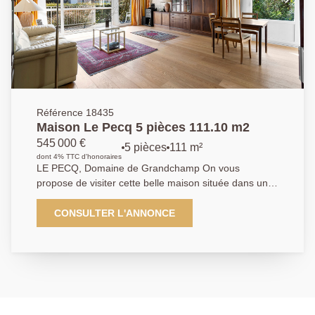
Référence 18435
Maison Le Pecq 5 pièces 111.10 m2
545 000 €
5 pièces
111 m²
dont 4% TTC d'honoraires
LE PECQ, Domaine de Grandchamp On vous
propose de visiter cette belle maison située dans un
domaine privé en bordure de St Germain en laye
édifiée sur une parcelle d'environ 216m² de terrain
CONSULTER L'ANNONCE
sans nuisance sonore et sans vis-à-vis avec une
exposition plein Sud. Cette maison vous offre une
entrée, séjour / salle à manger bénéficiant d'un accès
à la terrasse et son jardin clos de haies, cuisine
indépendante aménagée & équipée, Wc indépendant.
A l'étage le palier propose l'accès à 3 chambres, salle