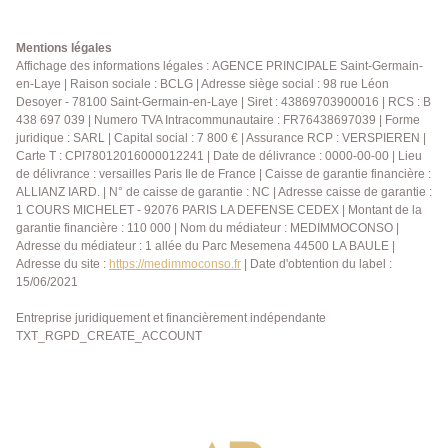
de bains, WC indépendant. Au sous-sol un espace
chambre d'invité avec salle de douche, buanderie
installée dans le garage avec un coin atelier.
Mentions légales
Affichage des informations légales : AGENCE PRINCIPALE Saint-Germain-
en-Laye | Raison sociale : BCLG | Adresse siège social : 98 rue Léon
Desoyer - 78100 Saint-Germain-en-Laye | Siret : 43869703900016 | RCS : B
438 697 039 | Numero TVA Intracommunautaire : FR76438697039 | Forme
juridique : SARL | Capital social : 7 800 € | Assurance RCP : VERSPIEREN |
Carte T : CPI78012016000012241 | Date de délivrance : 0000-00-00 | Lieu
de délivrance : versailles Paris Ile de France | Caisse de garantie financière :
ALLIANZ IARD. | N° de caisse de garantie : NC | Adresse caisse de garantie :
1 COURS MICHELET - 92076 PARIS LA DEFENSE CEDEX | Montant de la
garantie financière : 110 000 | Nom du médiateur : MEDIMMOCONSO |
Adresse du médiateur : 1 allée du Parc Mesemena 44500 LA BAULE |
Adresse du site :
https://medimmoconso.fr
| Date d'obtention du label :
15/06/2021
Entreprise juridiquement et financièrement indépendante
TXT_RGPD_CREATE_ACCOUNT