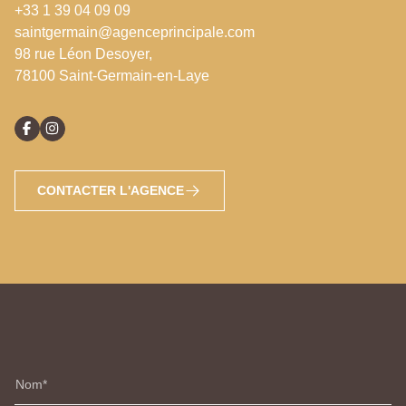
+33 1 39 04 09 09
saintgermain@agenceprincipale.com
98 rue Léon Desoyer,
78100 Saint-Germain-en-Laye
CONTACTER L'AGENCE
Nom