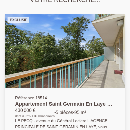
EXCLUSIF
Référence 18514
Appartement Saint Germain En Laye 5
pièce(s) 95.86 m2
430 000 €
5 pièces
95 m²
dont 3.02% TTC d'honoraires
LE PECQ - avenue du Général Leclerc L'AGENCE
PRINCIPALE DE SAINT GERAMIN EN LAYE, vous