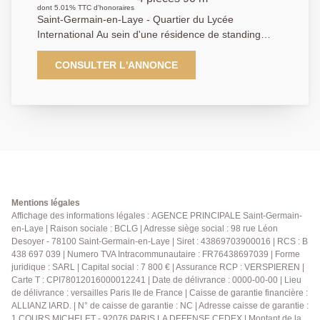
dont 5.01% TTC d'honoraires
Saint-Germain-en-Laye - Quartier du Lycée
International Au sein d'une résidence de standing
recherchée, offrant gardien, piscine chauffée et de
magnifiques espaces verts, découvrez ce bel
CONSULTER L'ANNONCE
appartement traversant Est-Ouest, situé au dernier
étage avec ascenseur et bénéficiant d'une belle
luminosité tout au long de la journée. L'appartement
se compose d'une entrée, d'une cuisine
indépendante, d'une salle à manger et d'un vaste
double séjour ouvrant sur une agréable terrasse.
L'espace nuit comprend deux chambres (possibilité 3
chambres), dont une avec balcon, une salle de bains,
une salle d'eau avec WC, un dressing ainsi que des
Mentions légales
toilettes indépendantes. Une cave et une place de
Affichage des informations légales : AGENCE PRINCIPALE Saint-Germain-
en-Laye | Raison sociale : BCLG | Adresse siège social : 98 rue Léon
parking en sous-sol complètent ce bien. Vous serez
Desoyer - 78100 Saint-Germain-en-Laye | Siret : 43869703900016 | RCS : B
séduits par son environnement calme et verdoyant, sa
438 697 039 | Numero TVA Intracommunautaire : FR76438697039 | Forme
luminosité, sa vue dégagée ainsi que par la qualité
juridique : SARL | Capital social : 7 800 € | Assurance RCP : VERSPIEREN |
des prestations offertes par la résidence. Un bien rare
Carte T : CPI78012016000012241 | Date de délivrance : 0000-00-00 | Lieu
dans un secteur prisé, à proximité immédiate du
de délivrance : versailles Paris Ile de France | Caisse de garantie financière :
Lycée International, Sciences Po, du IXCAMPUS et
ALLIANZ IARD. | N° de caisse de garantie : NC | Adresse caisse de garantie :
1 COURS MICHELET - 92076 PARIS LA DEFENSE CEDEX | Montant de la
des transports. AP : 01.39.04.09.09