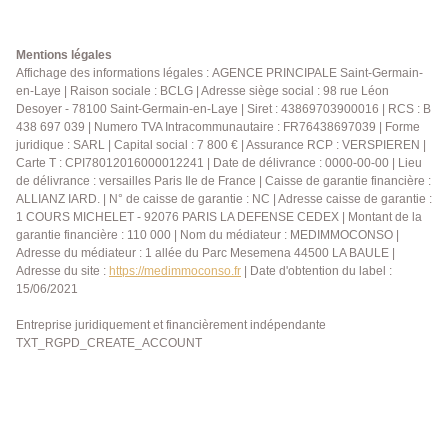
moderne et d'un WC indépendant. Calme et bien
agencé, cet appartement bénéficie d'un chauffage
électrique et de deux balcons, offrant des espaces
Mentions légales
extérieurs appréciables. Pour compléter ses
Affichage des informations légales : AGENCE PRINCIPALE Saint-Germain-
en-Laye | Raison sociale : BCLG | Adresse siège social : 98 rue Léon
prestations, une place de parking couverte en sous-
Desoyer - 78100 Saint-Germain-en-Laye | Siret : 43869703900016 | RCS : B
sol est incluse. Vous profiterez d'un emplacement
438 697 039 | Numero TVA Intracommunautaire : FR76438697039 | Forme
privilégié, à proximité immédiate des commerces
juridique : SARL | Capital social : 7 800 € | Assurance RCP : VERSPIEREN |
(supermarché, boulangerie, pharmacie,
Carte T : CPI78012016000012241 | Date de délivrance : 0000-00-00 | Lieu
restaurants...), des établissements scolaires de la
de délivrance : versailles Paris Ile de France | Caisse de garantie financière :
maternelle au lycée, d'une crèche, ainsi que de la
ALLIANZ IARD. | N° de caisse de garantie : NC | Adresse caisse de garantie :
1 COURS MICHELET - 92076 PARIS LA DEFENSE CEDEX | Montant de la
gare Saint-Germain-en-Laye ? Bel Air ? Fourqueux,
garantie financière : 110 000 | Nom du médiateur : MEDIMMOCONSO |
facilitant vos déplacements au quotidien. Que ce soit
Adresse du médiateur : 1 allée du Parc Mesemena 44500 LA BAULE |
pour une résidence principale ou un investissement
Adresse du site :
https://medimmoconso.fr
| Date d'obtention du label :
patrimonial, ce bien représente une belle opportunité
15/06/2021
dans un secteur apprécié pour son environnement et
sa qualité de vie. Prix : 320 000 € Pour tout
Entreprise juridiquement et financièrement indépendante
TXT_RGPD_CREATE_ACCOUNT
renseignement complémentaire ou pour organiser
une visite, contactez dès aujourd'hui l'Agence
Principale Saint-Germain-en-Laye.