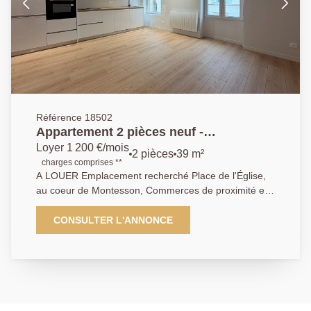
Référence 18502
Appartement 2 pièces neuf -
MONTESSON Centre Secteur Village
Loyer 1 200 €/mois
2 pièces
39 m²
charges comprises **
A LOUER Emplacement recherché Place de l'Église,
au coeur de Montesson, Commerces de proximité et
transports accessibles à quelques minutes à pied , bel
appartement 2 pièces, entièrement rénové avec des
CONSULTER L'ANNONCE
prestations de qualité, proposé en première mise en
location. Il comprend un séjour avec sa cuisine
ouverte entièrement aménagée et équipée, neuve,
une chambre avec dressing intégré, une salle d'eau
moderne ainsi qu'un WC indépendant. Chauffage +
production eau chaude individuel électrique . Les