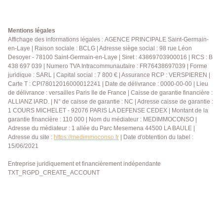
lignes de bus accessibles à quelques minutes
permettent de rejoindre rapidement la gare RER A du
Vésinet ? Le Pecq ou de Sartrouville facilitant les
Mentions légales
déplacements vers La Défense et Paris. Disponible le
Affichage des informations légales : AGENCE PRINCIPALE Saint-Germain-
en-Laye | Raison sociale : BCLG | Adresse siège social : 98 rue Léon
1er septembre 2026. Loyer: 1 200 € charges
Desoyer - 78100 Saint-Germain-en-Laye | Siret : 43869703900016 | RCS : B
comprises Dépôt de garantie : 1150 € Honoraires
438 697 039 | Numero TVA Intracommunautaire : FR76438697039 | Forme
agence: 508 €
juridique : SARL | Capital social : 7 800 € | Assurance RCP : VERSPIEREN |
Carte T : CPI78012016000012241 | Date de délivrance : 0000-00-00 | Lieu
de délivrance : versailles Paris Ile de France | Caisse de garantie financière :
ALLIANZ IARD. | N° de caisse de garantie : NC | Adresse caisse de garantie :
1 COURS MICHELET - 92076 PARIS LA DEFENSE CEDEX | Montant de la
garantie financière : 110 000 | Nom du médiateur : MEDIMMOCONSO |
Adresse du médiateur : 1 allée du Parc Mesemena 44500 LA BAULE |
Adresse du site :
https://medimmoconso.fr
| Date d'obtention du label :
15/06/2021
Entreprise juridiquement et financièrement indépendante
TXT_RGPD_CREATE_ACCOUNT