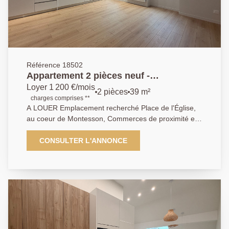
Référence 18502
Appartement 2 pièces neuf -
MONTESSON Centre Secteur Village
Loyer 1 200 €/mois
2 pièces
39 m²
charges comprises **
A LOUER Emplacement recherché Place de l'Église,
au coeur de Montesson, Commerces de proximité et
transports accessibles à quelques minutes à pied , bel
appartement 2 pièces, entièrement rénové avec des
CONSULTER L'ANNONCE
prestations de qualité, proposé en première mise en
location. Il comprend un séjour avec sa cuisine
ouverte entièrement aménagée et équipée, neuve,
une chambre avec dressing intégré, une salle d'eau
moderne ainsi qu'un WC indépendant. Chauffage +
production eau chaude individuel électrique . Les
lignes de bus accessibles à quelques minutes
permettent de rejoindre rapidement la gare RER A du