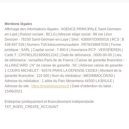
production eau chaude individuel électrique . Les
lignes de bus accessibles à quelques minutes
permettent de rejoindre rapidement la gare RER A du
Vésinet ? Le Pecq ou de Sartrouville facilitant les
Mentions légales
déplacements vers La Défense et Paris. Disponible le
Affichage des informations légales : AGENCE PRINCIPALE Saint-Germain-
en-Laye | Raison sociale : BCLG | Adresse siège social : 98 rue Léon
1er septembre 2026. Loyer: 1 400 € charges
Desoyer - 78100 Saint-Germain-en-Laye | Siret : 43869703900016 | RCS : B
comprises Dépôt de garantie : 1350 € Honoraires
438 697 039 | Numero TVA Intracommunautaire : FR76438697039 | Forme
agence: 557 €
juridique : SARL | Capital social : 7 800 € | Assurance RCP : VERSPIEREN |
Carte T : CPI78012016000012241 | Date de délivrance : 0000-00-00 | Lieu
de délivrance : versailles Paris Ile de France | Caisse de garantie financière :
ALLIANZ IARD. | N° de caisse de garantie : NC | Adresse caisse de garantie :
1 COURS MICHELET - 92076 PARIS LA DEFENSE CEDEX | Montant de la
garantie financière : 110 000 | Nom du médiateur : MEDIMMOCONSO |
Adresse du médiateur : 1 allée du Parc Mesemena 44500 LA BAULE |
Adresse du site :
https://medimmoconso.fr
| Date d'obtention du label :
15/06/2021
Entreprise juridiquement et financièrement indépendante
TXT_RGPD_CREATE_ACCOUNT