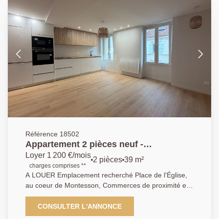
Référence 18502
Appartement 2 pièces neuf -
MONTESSON Centre Secteur Village
Loyer 1 200 €/mois
2 pièces
39 m²
charges comprises **
A LOUER Emplacement recherché Place de l'Église,
au coeur de Montesson, Commerces de proximité et
transports accessibles à quelques minutes à pied , bel
appartement 2 pièces, entièrement rénové avec des
CONSULTER L'ANNONCE
prestations de qualité, proposé en première mise en