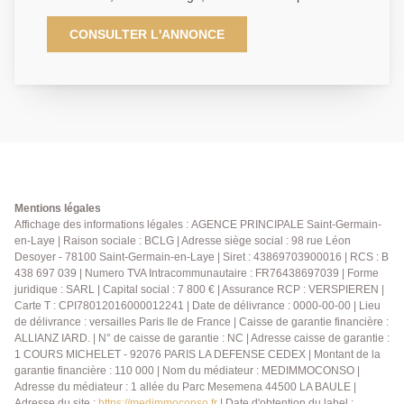
et transports accessibles à quelques minutes à pied ,
bel appartement 2 pièces, entièrement rénové avec
CONSULTER L'ANNONCE
des prestations de qualité, proposé en première mise
en location. Il comprend un séjour avec sa cuisine
ouverte entièrement aménagée et équipée, neuve,
une chambre avec dressing intégré, une salle d'eau
moderne ainsi qu'un WC indépendant. Chauffage +
production eau chaude individuel électrique . Les
lignes de bus accessibles à quelques minutes
permettent de rejoindre rapidement la gare RER A du
Vésinet ? Le Pecq ou de Sartrouville facilitant les
Mentions légales
déplacements vers La Défense et Paris. Disponible le
Affichage des informations légales : AGENCE PRINCIPALE Saint-Germain-
en-Laye | Raison sociale : BCLG | Adresse siège social : 98 rue Léon
1er septembre 2026. Loyer: 1 400 € charges
Desoyer - 78100 Saint-Germain-en-Laye | Siret : 43869703900016 | RCS : B
comprises Dépôt de garantie : 1350 € Honoraires
438 697 039 | Numero TVA Intracommunautaire : FR76438697039 | Forme
agence: 557 €
juridique : SARL | Capital social : 7 800 € | Assurance RCP : VERSPIEREN |
Carte T : CPI78012016000012241 | Date de délivrance : 0000-00-00 | Lieu
de délivrance : versailles Paris Ile de France | Caisse de garantie financière :
ALLIANZ IARD. | N° de caisse de garantie : NC | Adresse caisse de garantie :
1 COURS MICHELET - 92076 PARIS LA DEFENSE CEDEX | Montant de la
garantie financière : 110 000 | Nom du médiateur : MEDIMMOCONSO |
Adresse du médiateur : 1 allée du Parc Mesemena 44500 LA BAULE |
Adresse du site :
https://medimmoconso.fr
| Date d'obtention du label :