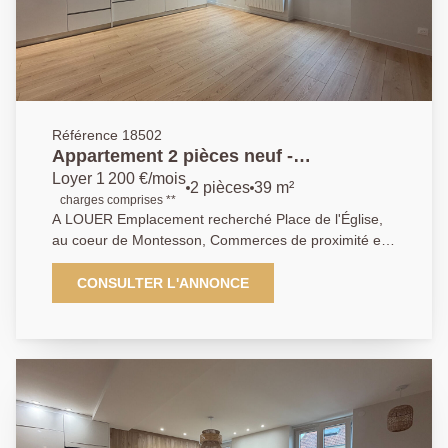
Référence 18502
Appartement 2 pièces neuf -
MONTESSON Centre Secteur Village
Loyer 1 200 €/mois
2 pièces
39 m²
charges comprises **
A LOUER Emplacement recherché Place de l'Église,
au coeur de Montesson, Commerces de proximité et
transports accessibles à quelques minutes à pied , bel
appartement 2 pièces, entièrement rénové avec des
CONSULTER L'ANNONCE
prestations de qualité, proposé en première mise en
location. Il comprend un séjour avec sa cuisine
ouverte entièrement aménagée et équipée, neuve,
une chambre avec dressing intégré, une salle d'eau
moderne ainsi qu'un WC indépendant. Chauffage +
production eau chaude individuel électrique . Les
lignes de bus accessibles à quelques minutes