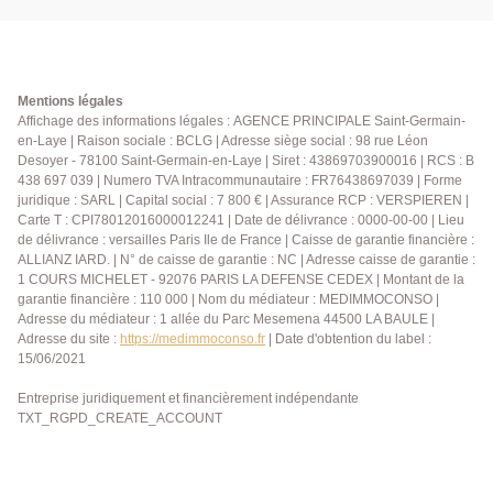
moderne ainsi qu'un WC indépendant. Chauffage +
production eau chaude individuel électrique . Les
lignes de bus accessibles à quelques minutes
permettent de rejoindre rapidement la gare RER A du
Vésinet ? Le Pecq ou de Sartrouville facilitant les
Mentions légales
déplacements vers La Défense et Paris. Disponible le
Affichage des informations légales : AGENCE PRINCIPALE Saint-Germain-
en-Laye | Raison sociale : BCLG | Adresse siège social : 98 rue Léon
1er septembre 2026. Loyer: 1 200 € charges
Desoyer - 78100 Saint-Germain-en-Laye | Siret : 43869703900016 | RCS : B
comprises Dépôt de garantie : 1150 € Honoraires
438 697 039 | Numero TVA Intracommunautaire : FR76438697039 | Forme
agence: 508 €
juridique : SARL | Capital social : 7 800 € | Assurance RCP : VERSPIEREN |
Carte T : CPI78012016000012241 | Date de délivrance : 0000-00-00 | Lieu
de délivrance : versailles Paris Ile de France | Caisse de garantie financière :
ALLIANZ IARD. | N° de caisse de garantie : NC | Adresse caisse de garantie :
1 COURS MICHELET - 92076 PARIS LA DEFENSE CEDEX | Montant de la
garantie financière : 110 000 | Nom du médiateur : MEDIMMOCONSO |
Adresse du médiateur : 1 allée du Parc Mesemena 44500 LA BAULE |
Adresse du site :
https://medimmoconso.fr
| Date d'obtention du label :
15/06/2021
Entreprise juridiquement et financièrement indépendante
TXT_RGPD_CREATE_ACCOUNT