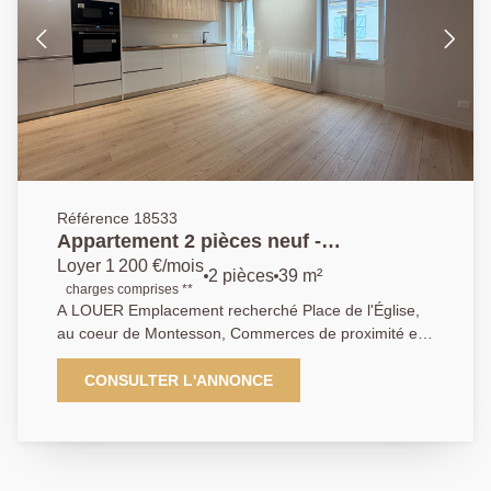
permettent de rejoindre rapidement la gare RER A du
Vésinet ? Le Pecq ou de Sartrouville facilitant les
déplacements vers La Défense et Paris. Disponible le
1er septembre 2026. Loyer: 1 200 € charges
comprises Dépôt de garantie : 1150 € Honoraires
agence: 508 €
Référence 18533
Appartement 2 pièces neuf -
MONTESSON Centre Secteur Village
Loyer 1 200 €/mois
2 pièces
39 m²
charges comprises **
A LOUER Emplacement recherché Place de l'Église,
au coeur de Montesson, Commerces de proximité et
transports accessibles à quelques minutes à pied , bel
appartement 2 pièces, entièrement rénové avec des
CONSULTER L'ANNONCE
prestations de qualité, proposé en première mise en
location. Il comprend un séjour avec sa cuisine
ouverte entièrement aménagée et équipée, neuve,
une chambre avec dressing intégré, une salle d'eau