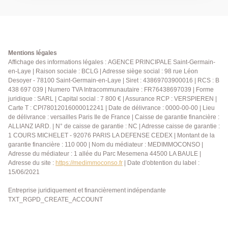
stationnement extérieure complètent ce bien.
Chauffage collectif et eau chaude individuelle.
Disponible juillet 2026. Loyer: 1400 € charges
comprises Dépôt de garantie: 1250 € Honoraires: 825
€ dont état des lieux AGENCE PRINCIPALE: 01 39 04
Mentions légales
09 09
Affichage des informations légales : AGENCE PRINCIPALE Saint-Germain-
en-Laye | Raison sociale : BCLG | Adresse siège social : 98 rue Léon
Desoyer - 78100 Saint-Germain-en-Laye | Siret : 43869703900016 | RCS : B
438 697 039 | Numero TVA Intracommunautaire : FR76438697039 | Forme
juridique : SARL | Capital social : 7 800 € | Assurance RCP : VERSPIEREN |
Carte T : CPI78012016000012241 | Date de délivrance : 0000-00-00 | Lieu
de délivrance : versailles Paris Ile de France | Caisse de garantie financière :
ALLIANZ IARD. | N° de caisse de garantie : NC | Adresse caisse de garantie :
1 COURS MICHELET - 92076 PARIS LA DEFENSE CEDEX | Montant de la
garantie financière : 110 000 | Nom du médiateur : MEDIMMOCONSO |
Adresse du médiateur : 1 allée du Parc Mesemena 44500 LA BAULE |
Adresse du site :
https://medimmoconso.fr
| Date d'obtention du label :
15/06/2021
Entreprise juridiquement et financièrement indépendante
TXT_RGPD_CREATE_ACCOUNT