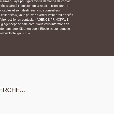
in-en-Laye pour gérer votre demande de contact.
écessaire à la gestion de la relation client dans le
licables et sont destinées à nos conseillers
et libertés », vous pouvez exercer votre droit d'accès
 faire rectifier en contactant AGENCE PRINCIPALE
n@agenceprincipale.com. Nous vous informons de
au démarchage téléphonique « Bloctel », sur laquelle
/www.bloctel.gouv.fr/ »
ERCHE...