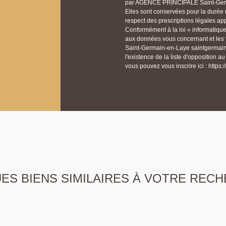
par AGENCE PRINCIPALE Saint-Germa
Elles sont conservées pour la durée n
respect des prescriptions légales app
Conformément à la loi « informatique 
aux données vous concernant et les
Saint-Germain-en-Laye saintgermai
l'existence de la liste d'opposition 
vous pouvez vous inscrire ici : https:/
S BIENS SIMILAIRES À VOTRE RECH