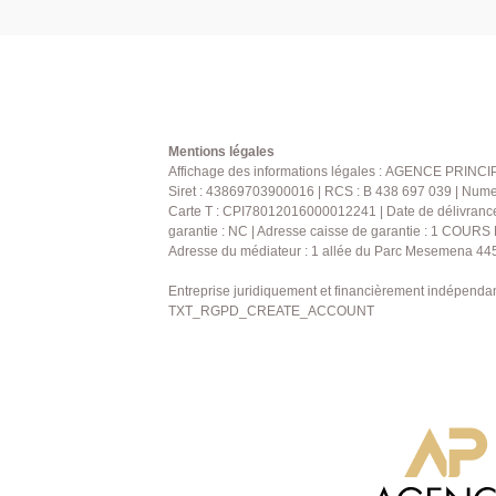
Mentions légales
Affichage des informations légales : AGENCE PRINCIP
Siret : 43869703900016 | RCS : B 438 697 039 | Nume
Carte T : CPI78012016000012241 | Date de délivrance : 
garantie : NC | Adresse caisse de garantie : 1 COU
Adresse du médiateur : 1 allée du Parc Mesemena 445
Entreprise juridiquement et financièrement indépenda
TXT_RGPD_CREATE_ACCOUNT