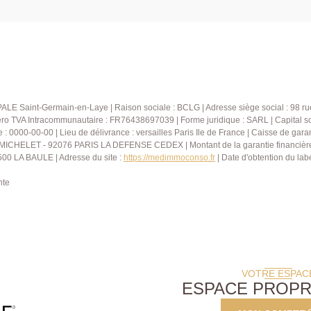
ALE Saint-Germain-en-Laye | Raison sociale : BCLG | Adresse siège social : 98 r
ro TVA Intracommunautaire : FR76438697039 | Forme juridique : SARL | Capital s
0000-00-00 | Lieu de délivrance : versailles Paris Ile de France | Caisse de garan
RS MICHELET - 92076 PARIS LA DEFENSE CEDEX | Montant de la garantie financi
00 LA BAULE | Adresse du site :
https://medimmoconso.fr
| Date d'obtention du lab
nte
VOTRE ESPAC
ESPACE PROPR