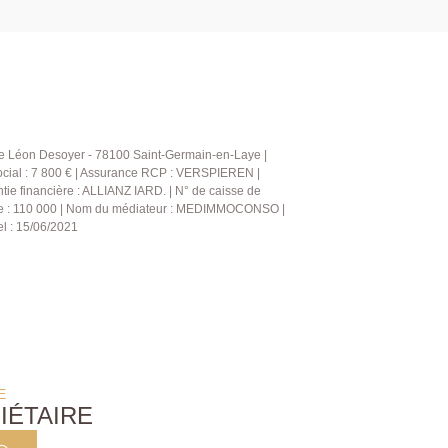
ue Léon Desoyer - 78100 Saint-Germain-en-Laye |
ocial : 7 800 € | Assurance RCP : VERSPIEREN |
tie financière : ALLIANZ IARD. | N° de caisse de
ère : 110 000 | Nom du médiateur : MEDIMMOCONSO |
el : 15/06/2021
E
IÉTAIRE