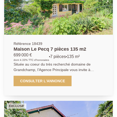
Référence 18439
Maison Le Pecq 7 pièces 135 m2
699 000 €
7 pièces
135 m²
dont 4.33% TTC d'honoraires
Située au coeur du très recherché domaine de
Grandchamp, l'Agence Principale vous invite à
découvrir cette charmante maison familiale de 1972,
ayant bénéficiée d'une isolation extérieure d'environ
CONSULTER L'ANNONCE
10ans ainsi qu'une réfection complète de la toiture. À
proximité immédiate de l'école Saint Dominique, des
transports et des commerces, cette maison offre un
cadre de vie pratique et privilégié. Édifiée sur un
EXCLUSIF
terrain de 401 m², elle développe environ 135 m²
habitables, auxquels s'ajoutent près de 40 m² de