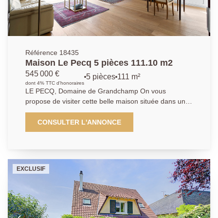
Référence 18435
Maison Le Pecq 5 pièces 111.10 m2
545 000 €
5 pièces
111 m²
dont 4% TTC d'honoraires
LE PECQ, Domaine de Grandchamp On vous
propose de visiter cette belle maison située dans un
domaine privé en bordure de St Germain en laye
édifiée sur une parcelle d'environ 216m² de terrain
CONSULTER L'ANNONCE
sans nuisance sonore et sans vis-à-vis avec une
exposition plein Sud. Cette maison vous offre une
entrée, séjour / salle à manger bénéficiant d'un accès
à la terrasse et son jardin clos de haies, cuisine
EXCLUSIF
indépendante aménagée & équipée, Wc indépendant.
A l'étage le palier propose l'accès à 3 chambres, salle
de bains, WC indépendant. Au sous-sol un espace
chambre d'invité avec salle de douche, buanderie
installée dans le garage avec un coin atelier.