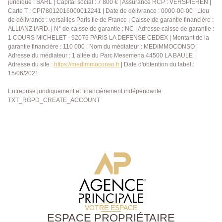
juridique : SARL | Capital social : 7 800 € | Assurance RCP : VERSPIEREN |
Carte T : CPI78012016000012241 | Date de délivrance : 0000-00-00 | Lieu
de délivrance : versailles Paris Ile de France | Caisse de garantie financière :
ALLIANZ IARD. | N° de caisse de garantie : NC | Adresse caisse de garantie :
1 COURS MICHELET - 92076 PARIS LA DEFENSE CEDEX | Montant de la
garantie financière : 110 000 | Nom du médiateur : MEDIMMOCONSO |
Adresse du médiateur : 1 allée du Parc Mesemena 44500 LA BAULE |
Adresse du site :
https://medimmoconso.fr
| Date d'obtention du label :
15/06/2021
Entreprise juridiquement et financièrement indépendante
TXT_RGPD_CREATE_ACCOUNT
VOTRE ESPACE
ESPACE PROPRIÉTAIRE