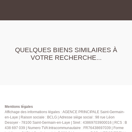
QUELQUES BIENS SIMILAIRES À
VOTRE RECHERCHE...
Mentions légales
Affichage des informations légales : AGENCE PRINCIPALE Saint-Germain-
en-Laye | Raison sociale : BCLG | Adresse siège social : 98 rue Léon
Desoyer - 78100 Saint-Germain-en-Laye | Siret : 43869703900016 | RCS : B
438 697 039 | Numero TVA Intracommunautaire : FR76438697039 | Forme