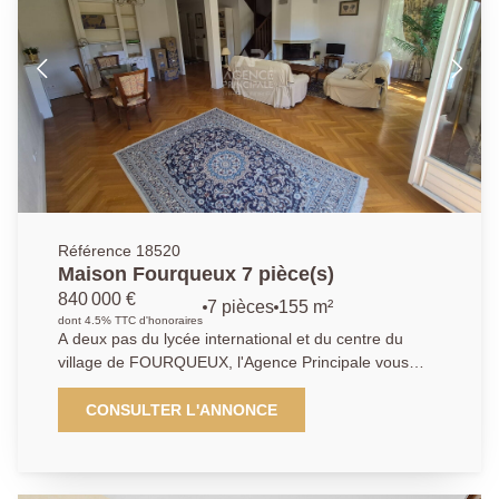
visiter rapidement, idéal pour votre petite famille.
Référence 18520
Maison Fourqueux 7 pièce(s)
840 000 €
7 pièces
155 m²
dont 4.5% TTC d'honoraires
A deux pas du lycée international et du centre du
village de FOURQUEUX, l'Agence Principale vous
propose une maison familiale de 8 pièces de près de
170 m2 au sol. Elle dispose notamment de 4
CONSULTER L'ANNONCE
chambres dont 1 suite parentale avec balcon, son
séjour de 35 m2 environ baigné de lumière vous
permettra d'accéder au jardin. Un bureau et un