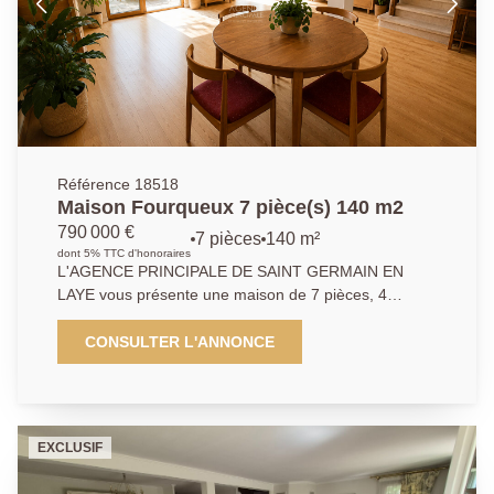
Référence 18518
Maison Fourqueux 7 pièce(s) 140 m2
790 000 €
7 pièces
140 m²
dont 5% TTC d'honoraires
L'AGENCE PRINCIPALE DE SAINT GERMAIN EN
LAYE vous présente une maison de 7 pièces, 4
chambres de 140 m2 édifiée sur trois niveaux et un
terrain clos de 521 m2. Vous profiterez d'un séjour de
CONSULTER L'ANNONCE
près de 40 m2ouvrant sur une terrasse et jardin sans
aucun vis à vis. Située au calme d'une impasse à
deux pas du lycée international, ce bien a été
régulièrement entretenu. Il ne nécessite aucun
EXCLUSIF
travaux, seules vos idées déco permettront de vous
approprier ce lieu au coeur d'un espace verdoyant. A