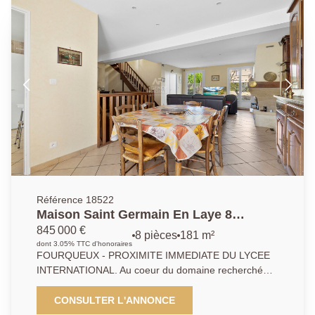
espace média complètent ce bien. Prestations
soignées. Aucun travaux à prévoir. Cave en sous sol.
Produit rare.
Référence 18522
Maison Saint Germain En Laye 8
pièce(s)
845 000 €
8 pièces
181 m²
dont 3.05% TTC d'honoraires
FOURQUEUX - PROXIMITE IMMEDIATE DU LYCEE
INTERNATIONAL. Au coeur du domaine recherché
des TERRES FLEURIES, au calme d'une impasse,
L'AGENCE PRINCIPALE DE SAINT GERMAIN EN
CONSULTER L'ANNONCE
LAYE vous propose une maison contemporaine de