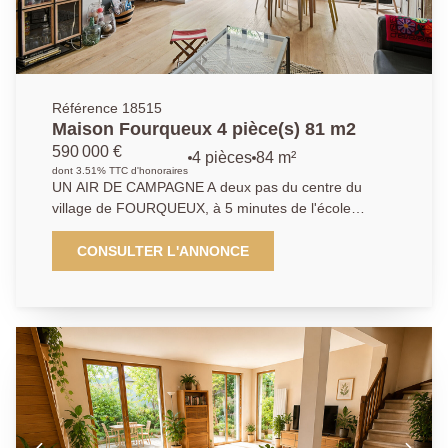
Référence 18515
Maison Fourqueux 4 pièce(s) 81 m2
590 000 €
4 pièces
84 m²
dont 3.51% TTC d'honoraires
UN AIR DE CAMPAGNE A deux pas du centre du
village de FOURQUEUX, à 5 minutes de l'école
primaire Charles Bouvard, l'AGENCE PRINCIPALE de
SAINT GERMAIN EN LAYE vous présente votre
CONSULTER L'ANNONCE
première maison qui vous offre un écrin de verdure
de plus de 650 m2 à l'abri des regards. Elle dispose
d'une pièce de vie de plus de 36 m2 ouvrant sur une
grande terrasse et un jardin . Vous profiterez d'une
dépendance et d'un beau potentiel d'agrandissement
pour évoluer sereinement au fil des années. Produit
coup de coeur