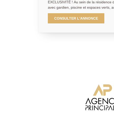
EXCLUSIVITÉ ! Au sein de la résidence de standing La Roseraie,
avec gardien, piscine et espaces verts, 
appartement traversant, lumineux et en b
absolu, sans vis-à-vis, et bénéficiant d
CONSULTER L'ANNONCE
sur la verdure. La gare de Mareil-Marly 
3 minutes à pied. L'appartement se compose d'une entrée, d'un
double séjour lumineux ouvrant sur un gr
indépendante, de deux chambres (avec p
troisième chambre), d'une salle d'eau, d
d'un WC indépendant ainsi que de nomb
rangement. Deux caves et une place de stationnement en sous-sol
complètent ce bien.