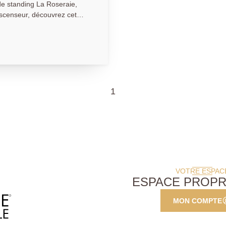
ascenseur, découvrez cet
on état, situé au calme
'une agréable vue dégagée
est accessible en seulement
and balcon, d'une cuisine
ossibilité d'aménager une
'une salle de bains avec WC,
1
reux espaces de
VOTRE ESPAC
ESPACE PROPR
MON COMPTE