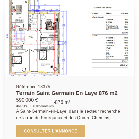
Référence 18375
Terrain Saint Germain En Laye 876 m2
590 000 €
876 m²
dont 4% TTC d'honoraires
À Saint-Germain-en-Laye, dans le secteur recherché
de la rue de Fourqueux et des Quatre Chemins,
découvrez ce terrain constructible de 876 m². Situé en
zone UD du PLU de SAINT GERMAIN EN LAYE
CONSULTER L'ANNONCE
Terrain non viabilisé. Le terrain bénéficie d'un permis