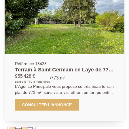
Référence 18423
Terrain à Saint Germain en Laye de 773
m²
955 428 €
773 m²
dont 3% TTC d'honoraires
L'Agence Principale vous propose ce très beau terrain
plat de 773 m², sans vis-à-vis, offrant un fort potentiel
de constructibilité pour une maison individuelle.
Idéalement situé dans le quartier recherché de la
CONSULTER L'ANNONCE
sous-préfecture, ce bien bénéficie d'un
environnement calme, agréable et résidentiel. Il se
trouve en zone UD du PLU de Saint-Germain-en-
Laye. AP : 01.39.04.09.09