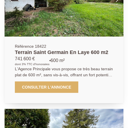
Référence 18422
Terrain Saint Germain En Laye 600 m2
741 600 €
600 m²
dont 3% TTC d'honoraires
L'Agence Principale vous propose ce très beau terrain
plat de 600 m², sans vis-à-vis, offrant un fort potentiel
de constructibilité pour une maison individuelle.
Idéalement situé dans le quartier recherché de la
CONSULTER L'ANNONCE
sous-préfecture, ce bien bénéficie d'un
environnement calme, agréable et résidentiel. Il se
trouve en zone UD du PLU de Saint-Germain-en-
Laye. AP : 01.39.04.09.09