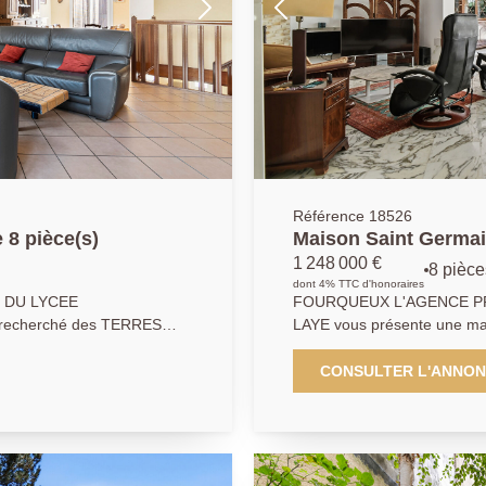
Référence 18526
 8 pièce(s)
Maison Saint Germai
1 248 000 €
8 pièce
dont 4% TTC d'honoraires
YCEE
FOURQUEUX L'AGENCE PR
 recherché des TERRES
LAYE vous présente une mais
'AGENCE PRINCIPALE DE
185 m2 habitables et 240 m
une maison contemporaine
Située à deux pas du lycée i
CONSULTER L'ANNO
bles). Elle se compose
environnement calme et verd
 m2 ouvrant sur une
climatisé avec cheminée de
et un jardin clos de plus de 600 m2. La suite paren
ites parentales en rez de
vous offre une terrasse de plus d
un bel espace de rangement
un environnement verdoyant 