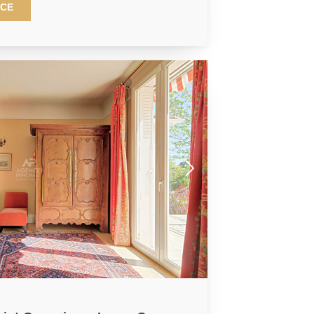
a maison de ville avec jardin d'une
NCE
randa au calme et sans vis-à-vis en
er achat ou un bel investissement. Elle se
véranda, cuisine aménagée et équipée
u 1er étage, salon et au 2nd étage,
salle de douche. Coup de coeur
r le marché