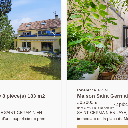
salle d'eau permettront à un
contrainte. Produit rare et d
Référence 18434
 8 pièce(s) 183 m2
Maison Saint Germai
305 000 €
2 piè
dont 4.7% TTC d'honoraires
E SAINT GERMAIN EN
SAINT GERMAIN EN LAYE, hyper centre 
 d'une superficie de près de
immédiate de la place du M
osant de cinq chambres.
principale vous propose de v