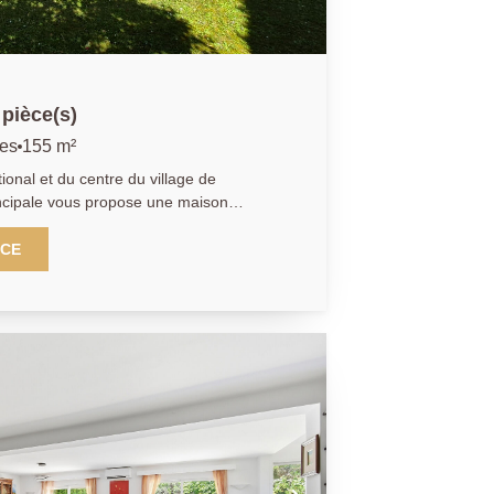
pièce(s)
ces
155 m²
ional et du centre du village de
cipale vous propose une maison
s de 170 m2 au sol. Elle dispose
nt 1 suite parentale avec balcon, son
NCE
espace média complètent ce bien.
 travaux à prévoir. Cave en sous sol.