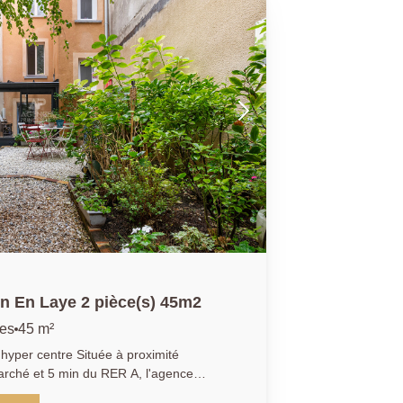
e grande famille de s'installer sans
'exception. Belle opportunité.
n En Laye 2 pièce(s) 45m2
ces
45 m²
Située à proximité
arché et 5 min du RER A, l'agence
isiter ce bien atypique entre