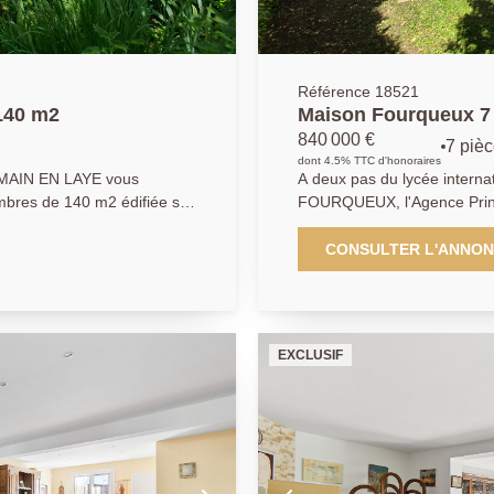
Référence 18521
140 m2
Maison Fourqueux 7 
840 000 €
7 piè
dont 4.5% TTC d'honoraires
AIN EN LAYE vous
A deux pas du lycée internat
mbres de 140 m2 édifiée sur
FOURQUEUX, l'Agence Prin
. Vous profiterez d'un
familiale de 8 pièces de prè
errasse et jardin sans
notamment de 4 chambres do
CONSULTER L'ANNO
impasse à deux pas du lycée
séjour de 35 m2 environ baigné de lumière vous permettra d'accéder
 entretenu. Il ne nécessite
au jardin. Un bureau et un 
rmettront de vous
Prestations soignées. Aucun
erdoyant. A visiter
Produit rare.
EXCLUSIF
e.