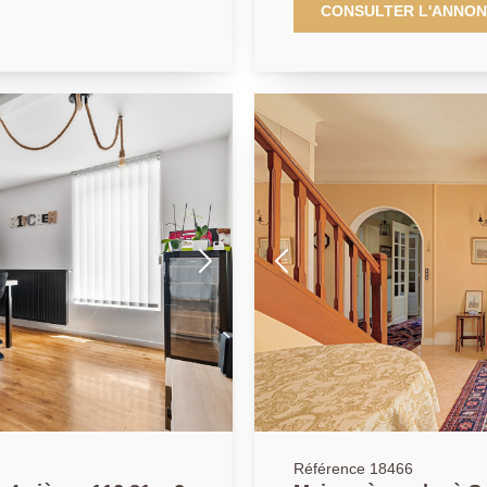
 au coeur d'un
l'appartement en duplex et l
CONSULTER L'ANNO
ofiterez d''un séjour
surface de 38m + 7m² de vé
2 ouvrant sur une terrasse
parfait état, idéal pour un 1
compose d'une entrée par 
s à vis qui domine
avec petit coin repas, Wc, A
s deux salles de bains et sa
chambre avec dressing complet et 
lle de s'installer sans
assuré pour ce bien rare su
elle opportunité.
Référence 18466