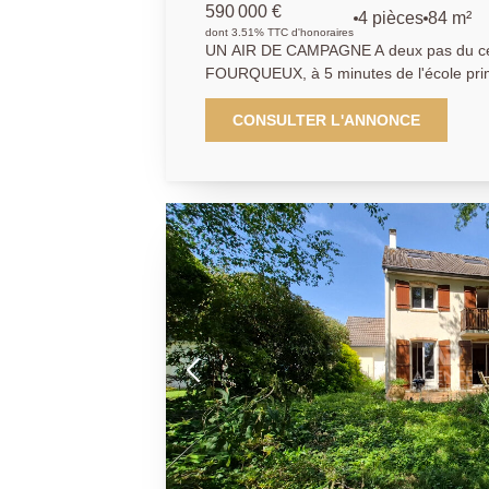
590 000 €
4 pièces
84 m²
dont 3.51% TTC d'honoraires
UN AIR DE CAMPAGNE A deux pas du cen
FOURQUEUX, à 5 minutes de l'école pri
l'AGENCE PRINCIPALE de SAINT GERMA
votre première maison qui vous offre un 
CONSULTER L'ANNONCE
650 m2 à l'abri des regards. Elle dispose
de 36 m2 ouvrant sur une grande terrasse
profiterez d'une dépendance et d'un beau
d'agrandissement pour évoluer sereineme
Produit coup de coeur