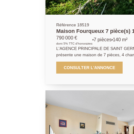
Référence 18519
Maison Fourqueux 7 pièce(s) 
790 000 €
7 pièces
140 m²
dont 5% TTC d'honoraires
L'AGENCE PRINCIPALE DE SAINT GERM
présente une maison de 7 pièces, 4 cha
trois niveaux et un terrain clos de 521 m2
séjour de près de 40 m2ouvrant sur une t
CONSULTER L'ANNONCE
aucun vis à vis. Située au calme d'une 
international, ce bien a été régulièrement
aucun travaux, seules vos idées déco pe
approprier ce lieu au coeur d'un espace v
rapidement, idéal pour votre petite famill