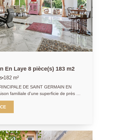
n En Laye 8 pièce(s) 183 m2
s
182 m²
INCIPALE DE SAINT GERMAIN EN
on familiale d'une superficie de près de
2 au sol disposant de cinq chambres.
nternational, au coeur d'un
NCE
oyant vous profiterez d''un séjour
 près de 75 m2 ouvrant sur une terrasse
tale climatisée
e 30 m2 sans vis à vis qui domine
et boisé. Ses deux salles de bains et sa