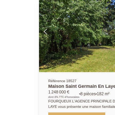
en sous sol de près de 70 m2 complètent le bien. PRODUIT RARE
en très bon état
Référence 18527
Maison Saint Germain En Laye
1 248 000 €
8 pièces
182 m²
dont 4% TTC d'honoraires
FOURQUEUX L'AGENCE PRINCIPALE D
LAYE vous présente une maison familiale
183 m2 habitables et 240 m2 au sol disp