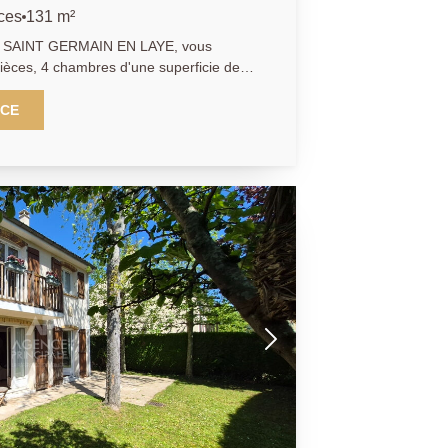
ces
131 m²
 SAINT GERMAIN EN LAYE, vous
ièces, 4 chambres d'une superficie de
e, vous disposerez d'une cuisine
de pièce de vie de plus 36 m2 avec
NCE
rasse et jardin sans aucun vis à vis. A
 quatre grandes chambres et de deux
les permettent un aménagement
oins d'une grande famille. Les travaux
coration en harmonie totale avec vos