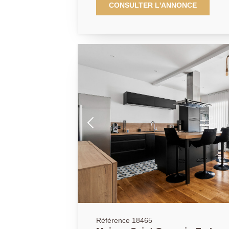
Située à deux pas du lycée international,
CONSULTER L'ANNONCE
environnement calme et verdoyant vous pr
climatisé avec cheminée de près de 75 m
et un jardin clos de plus de 600 m2. La suite parentale climatisée
vous offre une terrasse de plus de 30 m2 sans vi
un environnement verdoyant et boisé. Se
salle d'eau permettront à une grande fami
contrainte. Produit rare et d'exception. B
Référence 18465