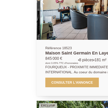
Référence 18523
Maison Saint Germain En Laye
845 000 €
8 pièces
181 m²
dont 3.05% TTC d'honoraires
FOURQUEUX - PROXIMITE IMMEDIATE DU L
INTERNATIONAL. Au coeur du domaine
FLEURIES, au calme d'une impasse, L
SAINT GERMAIN EN LAYE vous propose 
CONSULTER L'ANNONCE
de plus de 180 m2 au sol (157 m2 habita
notamment d'un vaste séjour de près de 44
terrasse et jardin. Son agencement optimisé vous permettra de
bénéficier de cinq chambres dont deux su
EXCLUSIF
jardin. Un grand garage (2 voitures) et 