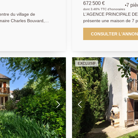
672 500 €
7 piè
dont 3.46% TTC d'honoraires
tre du village de
L'AGENCE PRINCIPALE DE
maire Charles Bouvard,
présente une maison de 7 p
IN EN LAYE vous présente
près de 132 m2. Au rez de chaussé
écrin de verdure de plus de
indépendante et d'une gran
CONSULTER L'ANNO
 d'une pièce de vie de plus
cheminée ouvrant sur une ter
 et un jardin . Vous
l'étage, vous profiterez de
 potentiel
salles de bains. Les comb
nt au fil des années.
supplémentaire pour les bes
EXCLUSIF
de rafraichissement vous permettront de moderniser cette belle
maison et de prévoir une dé
envies.