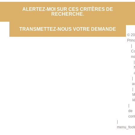
PROP
ALERTEZ-MOI SUR CES CRITÈRES DE
RECHERCHE.
CO
TRANSMETTEZ-NOUS VOTRE DEMANDE
© 20
Prin
Co
no
a
M
l
de
conf
menu_foote