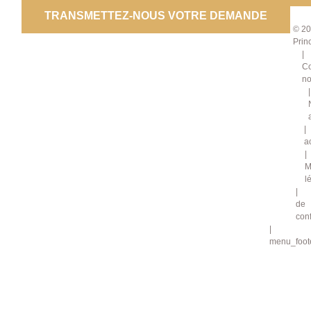
TRANSMETTEZ-NOUS VOTRE DEMANDE
© 20
Prin
Co
no
a
M
l
de
conf
menu_foote