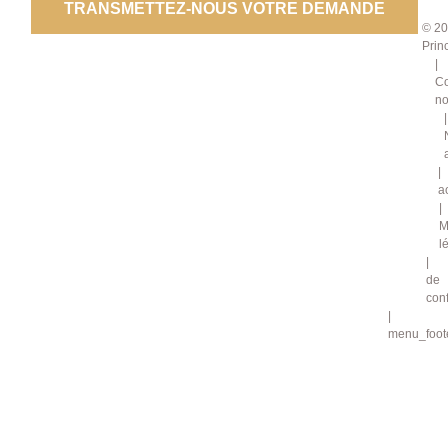
TRANSMETTEZ-NOUS VOTRE DEMANDE
© 20
Prin
Co
no
a
M
l
de
conf
menu_foote