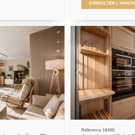
ne entrée, d'un séjour
lumineux, il bénéficie d'une agr
CONSULTER L'ANNO
cuisine indépendante
d'une résidence de standin
ux chambres, d'une salle
d'une entrée, d'un bureau, d
cave complète ce bien.
entièrement aménagée et équ
un dressing, une salle de 
profiterez également d'un jardin privatif. Une
sous-sol et une cave complè
Référence 18498