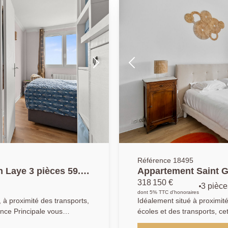
our une jeune famille.
Référence 18495
 Laye 3 pièces 59.23
Appartement Saint G
m2
318 150 €
3 pièce
dont 5% TTC d'honoraires
 à proximité des transports,
Idéalement situé à proximit
ence Principale vous
écoles et des transports, ce
parfaite état, au 5ème
optimisée, son excellent éta