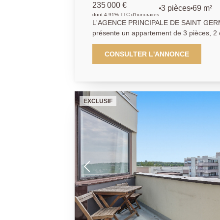
m2
235 000 €
3 pièces
69 m²
dont 4.91% TTC d'honoraires
L'AGENCE PRINCIPALE DE SAINT GERM
présente un appartement de 3 pièces, 2 chambres 
situé au dernier étage d'une résidence fa
Il dispose de beaux volumes avec un gra
CONSULTER L'ANNONCE
commerces et du lycée international vous
permettant d'accéder au RER en 10 minutes. Une place de parking
en sous sol complète ce bien. Produit rar
EXCLUSIF