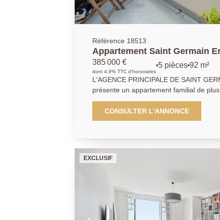
Référence 18513
Appartement Saint Germain En
91.79 m2
385 000 €
5 pièces
92 m²
dont 4.9% TTC d'honoraires
L'AGENCE PRINCIPALE DE SAINT GERM
présente un appartement familial de plus
chambres. Situé à 5 minutes du lycée int
l'établissement scolaire des Hauts Grille
CONSULTER L'ANNONCE
commerces et du Tram à quelques pas. S
étage, il profite d'une vue dégagée, trave
exceptionnelle. Le bon état de la copropr
votre famille à Saint Germain en laye en 
EXCLUSIF
parking en sous sol.