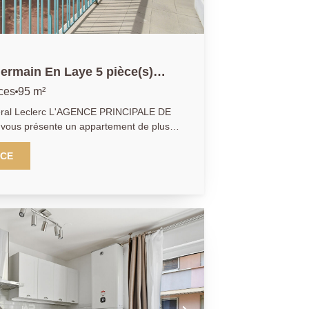
ermain En Laye 5 pièce(s)
ces
95 m²
ral Leclerc L'AGENCE PRINCIPALE DE
ous présente un appartement de plus
and balcon exposé sud avec une vue
ement d'un séjour de plus de 31 m2,
NCE
 et de deux grandes chambres. Son
ssibilité de créer une troisième chambre.
elques travaux afin de le rafraichir et d'y
ne cave et une place de parking
situé à moins de 10 minutes en bus du
N LAYE.