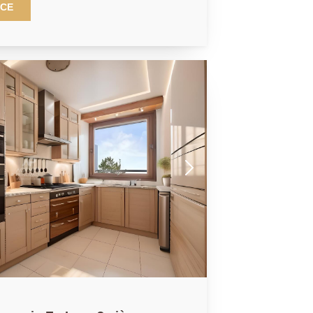
éable exposition sud-est. Au sein
NCE
g, en rez-de-chaussée, il se compose
'un séjour avec cuisine ouverte,
ipée, ainsi que d'un couloir desservant
douche avec WC et une chambre. Vous
 place de parking en
tent ce bien.