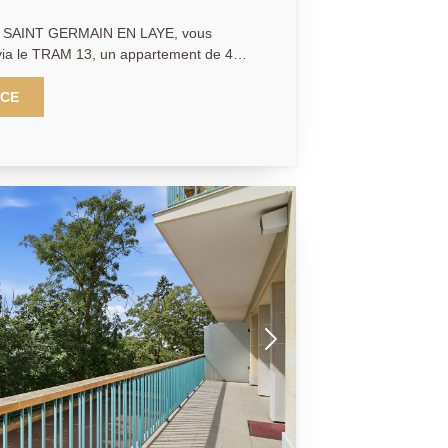
 SAINT GERMAIN EN LAYE, vous
via le TRAM 13, un appartement de 4
. Situé dans une résidence familiale, il
 sur un grand balcon à la vue dégagée et
NCE
ous disposerez de belles prestations
tres aluminium et de volets électriques.
 des établissements scolaires, dont le
 minutes des commerces, les
'effectueront avec une grande facilité.
te ce bien, la seconde est une option
e!