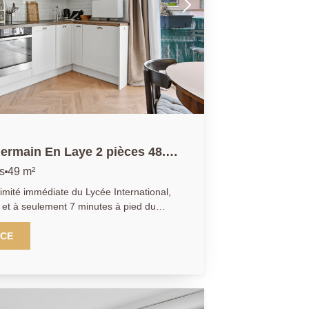
ermain En Laye 2 pièces 48.68
s
49 m²
mité immédiate du Lycée International,
et à seulement 7 minutes à pied du
nt, entièrement rénové avec goût, offre
 Il se compose d'une entrée avec
NCE
mineux ouvrant sur un balcon exposé
cuisine ouverte, entièrement aménagée et
prend une chambre avec dressing, une
WC indépendant avec lave-mains.