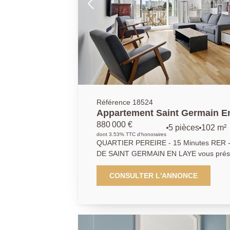
Référence 18524
Appartement Saint Germain En
m2
880 000 €
5 pièces
102 m²
dont 3.53% TTC d'honoraires
QUARTIER PEREIRE - 15 Minutes RER 
DE SAINT GERMAIN EN LAYE vous prése
pièces, 3 chambres situé au 3ème et dern
immeuble des années1930. Vous disposer
CONSULTER L'ANNONCE
plus de 40 m2 avec une triple exposition
et sud ouest. Entièrement rénové en 202
qualité, en parfait état, il ne nécessite a
communes de l'immeuble ont également é
pour préserver l'esprit des lieux. Un parc 