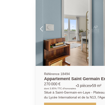
immédiate. Produit coup de coeur idéal p
Référence 18494
Appartement Saint Germain En
m2 Refait à neuf
270 000 €
3 pièces
59 m²
dont 3.85% TTC d'honoraires
Situé à Saint-Germain-en-Laye - Plateau,
du Lycée International et de la N13, l'Ag
propose cet appartement de 3 pièces en 