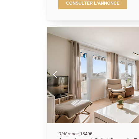
étage avec ascenseur. Il se compose d'u
CONSULTER L'ANNONCE
lumineux exposé Est avec balcon, d'une 
entièrement aménagée et équipée, de de
de bains ainsi que de WC séparés. Une 
Agence Principale : 01 39 04 09 09
Référence 18496