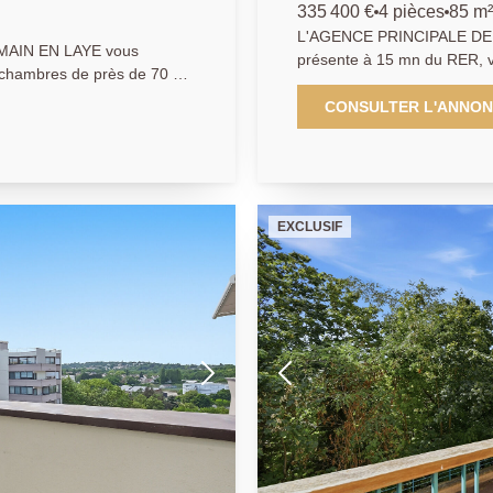
335 400 €
4 pièces
85 m²
L'AGENCE PRINCIPALE DE
AIN EN LAYE vous
présente à 15 mn du RER, 
de près de 70 m2
pièces, 3 chambres de 85 m2
miliale ravalée cette année.
dispose d'un séjour ouvrant
CONSULTER L'ANNO
nd balcon . A deux pas des
arborée. En très bon état, v
 profiterez du tram 13 vous
récentes notamment des fenê
Situé à moins de 10 minutes
e .
lycée international , et à 5
déplacements du quotidien s
EXCLUSIF
Une place de parking complè
possible. Une visite s'impos